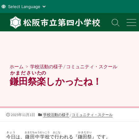
コ
ン
検
メ
索
ニ
テ
切
ュ
ン
り
ー
ツ
替
え
へ
ス
ホーム
>
学校活動の様子
/
コミュニティ・スクール
キ
かまださい
たの
ッ
鎌田祭
楽
しかったね！
プ
公
カ
2025年11月1日
学校活動の様子
/
コミュニティ・スクール
開
テ
日
ゴ
リ
きょう
かまだちゅうがっこう
おこな
かまださい
今日
は、
鎌田中学校
で
行
われる『
鎌田祭
』です。
ー