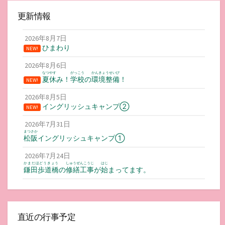
更新情報
2026年8月7日
ひまわり
NEW!
2026年8月6日
なつやす
がっこう
かんきょうせいび
夏休
み！
学校
の
環境整備
！
NEW!
2026年8月5日
イングリッシュキャンプ②
NEW!
2026年7月31日
まつさか
松阪
イングリッシュキャンプ①
2026年7月24日
かまだほどうきょう
しゅうぜんこうじ
はじ
鎌田歩道橋
の
修繕工事
が
始
まってます。
直近の行事予定