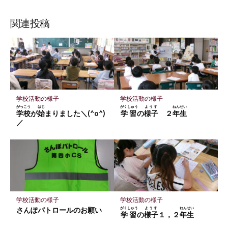
な
購
シ
シ
シ
保
ブ
読
ェ
ェ
ェ
存
関連投稿
ッ
ア
ア
ア
ク
マ
ー
ク
に
学校活動の様子
学校活動の様子
保
がっこう
はじ
がくしゅう
ようす
ねんせい
学校
が
始
まりました＼(^o^)
学習
の
様子
２
年生
存
／
学校活動の様子
学校活動の様子
さんぽパトロールのお願い
がくしゅう
ようす
ねんせい
学習
の
様子
１，２
年生