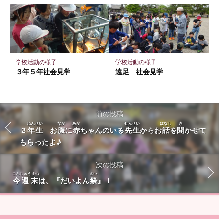
学校活動の様子
学校活動の様子
３年５年社会見学
遠足 社会見学
前の投稿
ねんせい
なか
あか
せんせい
はなし
き
２
年生
お
腹
に
赤
ちゃんのいる
先生
からお
話
を
聞
かせて
もらったよ♪
次の投稿
こんしゅうまつ
さい
今週末
は、『だいよん
祭
』！