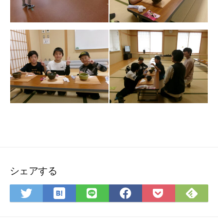
シェアする
は
Feedly
Twitter
LINE
Facebook
Pocket
て
で
で
で
で
に