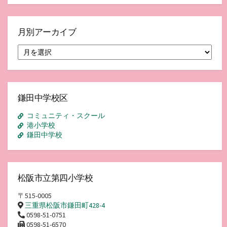
月別アーカイブ
月
別
ア
ー
カ
イ
鎌田中学校区
ブ
コミュニティ・スクール
港小学校
鎌田中学校
松阪市立第四小学校
〒515-0005
三重県松阪市鎌田町428-4
0598-51-0751
0598-51-6570