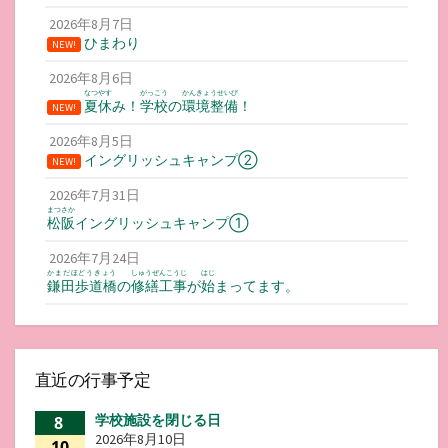
2026年8月7日
ひまわり
NEW!
2026年8月6日
なつやす
がっこう
かんきょうせいび
夏休
み！
学校
の
環境整備
！
NEW!
2026年8月5日
イングリッシュキャンプ②
NEW!
2026年7月31日
まつさか
松阪
イングリッシュキャンプ①
2026年7月24日
かまだほどうきょう
しゅうぜんこうじ
はじ
鎌田歩道橋
の
修繕工事
が
始
まってます。
直近の行事予定
学校施設を閉じる日
8
2026年8月10日
10