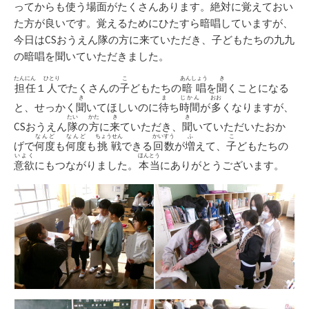
ってからも使う場面がたくさんあります。絶対に覚えておい
た方が良いです。覚えるためにひたすら暗唱していますが、
今日はCSおうえん隊の方に来ていただき、子どもたちの九九
の暗唱を聞いていただきました。
たんにん
ひとり
こ
あんしょう
き
担任
１
人
でたくさんの
子
どもたちの
暗唱
を
聞
くことになる
き
ま
じかん
おお
と、せっかく
聞
いてほしいのに
待
ち
時間
が
多
くなりますが、
たい
かた
き
き
CSおうえん
隊
の
方
に
来
ていただき、
聞
いていただいたおか
なんど
なんど
ちょうせん
かいすう
ふ
こ
げで
何度
も
何度
も
挑戦
できる
回数
が
増
えて、
子
どもたちの
いよく
ほんとう
意欲
にもつながりました。
本当
にありがとうございます。