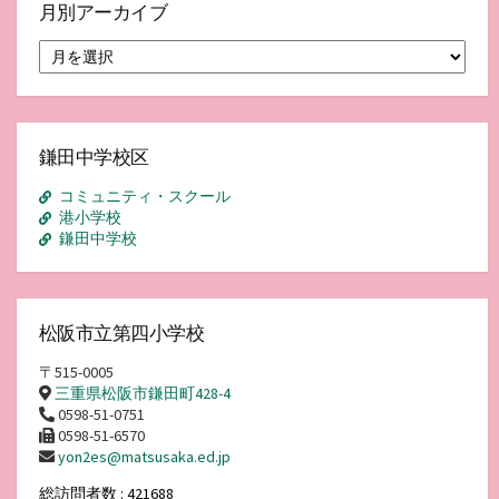
月別アーカイブ
月
別
ア
ー
カ
イ
鎌田中学校区
ブ
コミュニティ・スクール
港小学校
鎌田中学校
松阪市立第四小学校
〒515-0005
三重県松阪市鎌田町428-4
0598-51-0751
0598-51-6570
yon2es@matsusaka.ed.jp
総訪問者数 : 421688