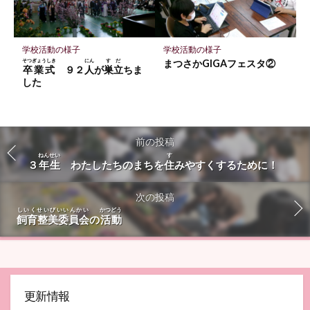
学校活動の様子
学校活動の様子
そつぎょうしき
にん
すだ
まつさかGIGAフェスタ②
卒業式
９２
人
が
巣立
ちま
した
前の投稿
ねんせい
す
３
年生
わたしたちのまちを
住
みやすくするために！
次の投稿
しいくせいびいいんかい
かつどう
飼育整美委員会
の
活動
更新情報