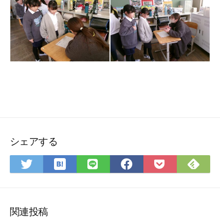
シェアする
は
Feedly
Twitter
LINE
Facebook
Pocket
て
で
で
で
で
に
な
購
シ
シ
シ
保
ブ
読
ェ
ェ
ェ
存
関連投稿