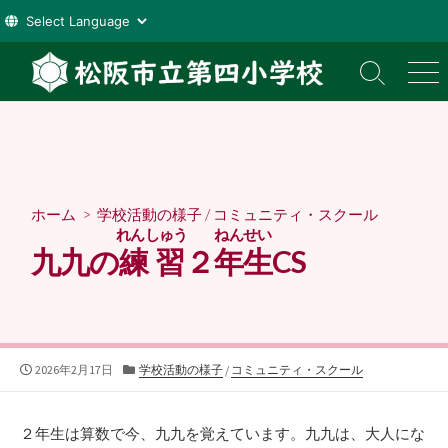
コ
ン
検
メ
索
ニ
テ
切
ュ
ン
り
ー
ツ
替
え
へ
ス
ホーム
>
学校活動の様子
/
コミュニティ・スクール
キ
れんしゅう
ねんせい
ッ
九九の
練習
２
年生
CS
プ
公
カ
2026年2月17日
学校活動の様子
/
コミュニティ・スクール
開
テ
日
ゴ
リ
２年生は算数で今、九九を覚えています。九九は、大人にな
ー