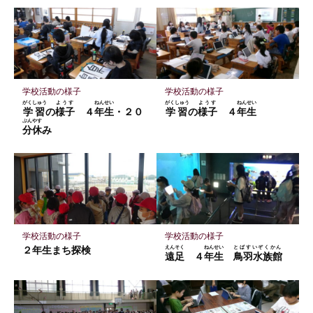
ッ
ア
ア
ア
ク
マ
ー
ク
に
学校活動の様子
学校活動の様子
保
がくしゅう
ようす
ねんせい
がくしゅう
ようす
ねんせい
学習
の
様子
４
年生
・２０
学習
の
様子
４
年生
存
ぷんやす
分休
み
学校活動の様子
学校活動の様子
２年生まち探検
えんそく
ねんせい
とばすいぞくかん
遠足
４
年生
鳥羽水族館