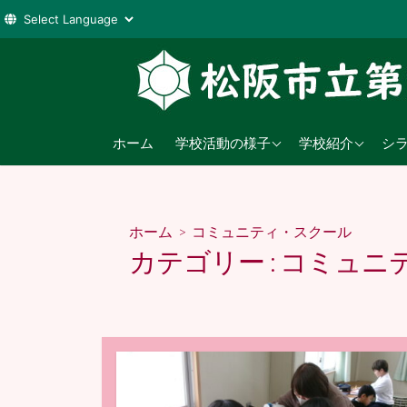
コ
ン
テ
ン
2026年度
学校教育目標
ツ
ホーム
学校活動の様子
学校紹介
シ
へ
2025年度
沿革
ス
2024年度
日課表
キ
ホーム
> コミュニティ・スクール
ッ
児童数
カテゴリー :
コミュニ
プ
交通アクセス