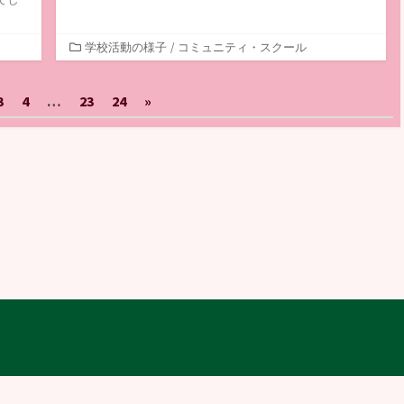
カ
学校活動の様子
/
コミュニティ・スクール
テ
ゴ
3
4
…
23
24
»
リ
ー