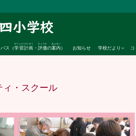
がくしゅうけいかく
ひょうか
あんない
2026年度
ラバス（
学習計画
・
評価
の
案内
）
お知らせ
学校だより
コ
2025年度
2024年度
ティ・スクール