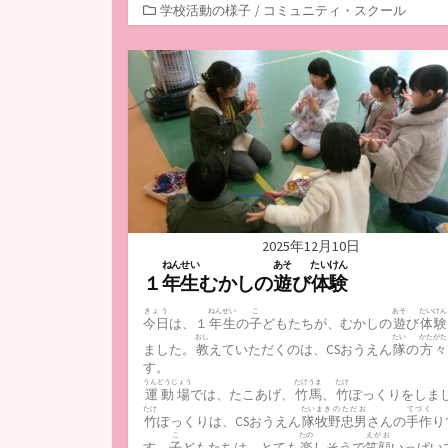
カ
学校活動の様子
/
コミュニティ・スクール
テ
ゴ
リ
ー
2025年12月10日
ねんせい
あそ
たいけん
１
年生
むかしの
遊
び
体験
きょう
ねんせい
こ
あそ
たいけん
今日
は、１
年生
の
子
どもたちが、むかしの
遊
び
体験
おし
たい
かたがた
ました。
教
えていただくのは、CSおうえん
隊
の
方々
す。
うんどうじょう
たけうま
たけ
運動場
では、たこあげ、
竹馬
、
竹
ぽっくりをしま
たけ
たい
まきのただお
てづく
竹
ぽっくりは、CSおうえん
隊
牧野忠男
さんの
手作
り
こ
たの
えがお
す。
子
どもたちは、とても
楽
しそうで
笑顔
いっぱい