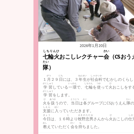
2026年1月20日
しちりんひ
かい
七輪火
おこしレクチャー
会
（CSおう
たい
隊
）
がつ
にち
ねんせい
しゃかいか
１
月
２９
日
には、３
年生
が
社会科
でむかしのくらし
がくしゅう
いっかん
しちりん
つか
ひ
学習
している
一環
で、
七輪
を
使
って
火
おこしをす
がくしゅう
学習
をします。
ひ
あつか
とうじつ
かく
たい
火
を
扱
うので、
当日
は
各
グループにCSおうえん
隊
しえん
はい
支援
に
入
っていただきます。
きょう
じ
まきのただお
ひ
しか
今日
は、１６
時
より
牧野忠男
さんから
火
おこしの
仕
おし
かい
も
教
えていただく
会
を
持
ちました。