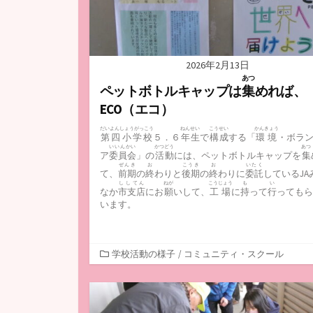
2026年2月13日
あつ
ペットボトルキャップは
集
めれば、
ECO（エコ）
だいよんしょうがっこう
ねんせい
こうせい
かんきょう
第四小学校
５．６
年生
で
構成
する「
環境
・ボラ
いいんかい
かつどう
あつ
ア
委員会
」の
活動
には、ペットボトルキャップを
集
ぜんき
お
こうき
お
いたく
て、
前期
の
終
わりと
後期
の
終
わりに
委託
しているJA
ししてん
ねが
こうじょう
も
い
なか
市支店
にお
願
いして、
工場
に
持
って
行
ってもら
います。
カ
学校活動の様子
/
コミュニティ・スクール
テ
ゴ
リ
ー