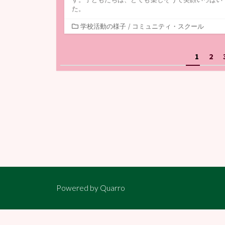
た。
カ
学校活動の様子
/
コミュニティ・スクール
テ
ゴ
投
1
2
リ
ー
稿
ナ
ビ
ゲ
ー
シ
ョ
ン
Powered by
Quarro