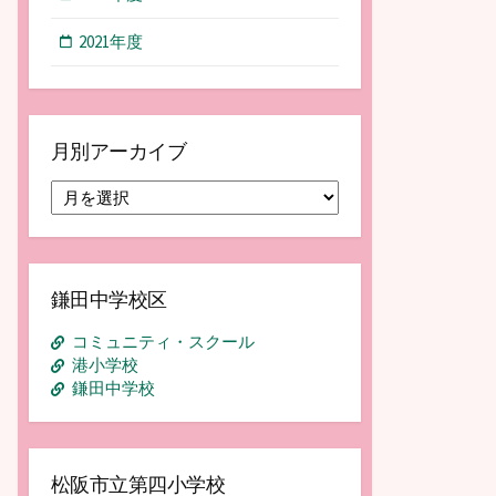
2021年度
月別アーカイブ
月
別
ア
ー
カ
鎌田中学校区
イ
ブ
コミュニティ・スクール
港小学校
鎌田中学校
松阪市立第四小学校