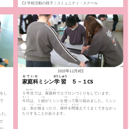
カ
学校活動の様子
/
コミュニティ・スクール
テ
ゴ
リ
ー
2025年12月8日
かていか
がくしゅう
家庭科
ミシン
学習
５－１CS
ねんせい
かていか
をし
５
年生
では、
家庭科
でエプロンづくりをしています。
きょう
くみ
つか
と
く
で
今日
は、１
組
がミシンを
使
って
取
り
組
みました。ミシン
いと
から
そうさ
まちが
は、
糸
が
絡
まったり、
操作
を
間違
えてうまくできなかっ
たりすることがあります。
した。
で
でし