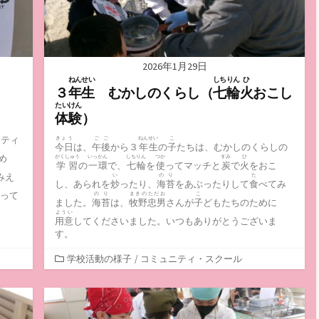
2026年1月29日
ねんせい
しちりん
ひ
３
年生
むかしのくらし（
七輪
火
おこし
たいけん
体験
）
ンティ
きょう
ごご
ねんせい
こ
今日
は、
午後
から３
年生
の
子
たちは、むかしのくらしの
め
がくしゅう
いっかん
しちりん
つか
すみ
ひ
学習
の
一環
で、
七輪
を
使
ってマッチと
炭
で
火
をおこ
みえ
い
のり
た
し、あられを
炒
ったり、
海苔
をあぶったりして
食
べてみ
って
のり
まきのただお
こ
ました。
海苔
は、
牧野忠男
さんが
子
どもたちのために
ようい
用意
してくださいました。いつもありがとうございま
す。
カ
学校活動の様子
/
コミュニティ・スクール
テ
ゴ
リ
ー