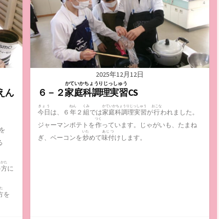
2025年12月12日
かていかちょうりじっしゅう
えん
６－２
家庭科調理実習
CS
きょう
ねん
くみ
かていかちょうりじっしゅう
おこな
今日
は、６
年
２
組
では
家庭科調理実習
が
行
われました。
つく
ジャーマンポテトを
作
っています。じゃがいも、たまね
を
いた
あじつ
ぎ、ベーコンを
炒
めて
味付
けします。
る
かた
の
方
に
た
方
を