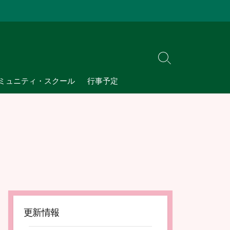
検
索
ミュニティ・スクール
行事予定
切
り
替
え
更新情報