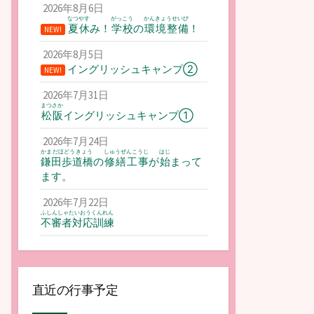
2026年8月6日
なつやす
がっこう
かんきょうせいび
夏休
み！
学校
の
環境整備
！
NEW!
2026年8月5日
イングリッシュキャンプ②
NEW!
2026年7月31日
まつさか
松阪
イングリッシュキャンプ①
2026年7月24日
かまだほどうきょう
しゅうぜんこうじ
はじ
鎌田歩道橋
の
修繕工事
が
始
まって
ます。
2026年7月22日
ふしんしゃたいおうくんれん
不審者対応訓練
直近の行事予定