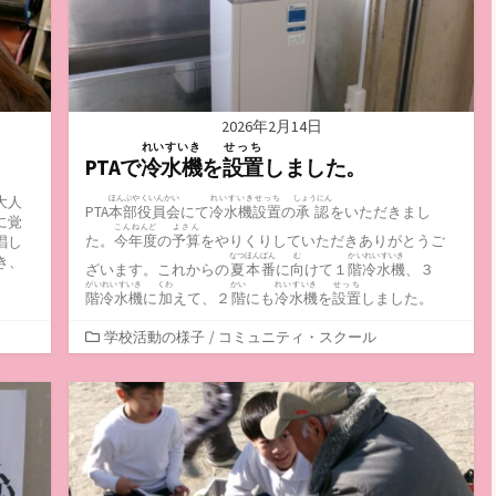
2026年2月14日
れいすいき
せっち
PTAで
冷水機
を
設置
しました。
大人
ほんぶやくいんかい
れいすいきせっち
しょうにん
PTA
本部役員会
にて
冷水機設置
の
承認
をいただきまし
に覚
こんねんど
よさん
た。
今年度
の
予算
をやりくりしていただきありがとうご
唱し
なつほんばん
む
かいれいすいき
き、
ざいます。これからの
夏本番
に
向
けて１
階冷水機
、３
がいれいすいき
くわ
かい
れいすいき
せっち
階冷水機
に
加
えて、２
階
にも
冷水機
を
設置
しました。
カ
学校活動の様子
/
コミュニティ・スクール
テ
ゴ
リ
ー