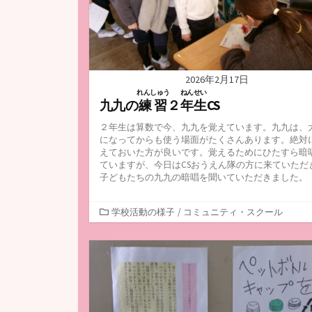
2026年2月17日
れんしゅう
ねんせい
九九の
練習
２
年生
CS
２年生は算数で今、九九を覚えています。九九は、
になってからも使う場面がたくさんあります。絶対
えておいた方が良いです。覚えるためにひたすら暗
ていますが、今日はCSおうえん隊の方に来ていただ
子どもたちの九九の暗唱を聞いていただきました。
カ
学校活動の様子
/
コミュニティ・スクール
テ
ゴ
リ
ー