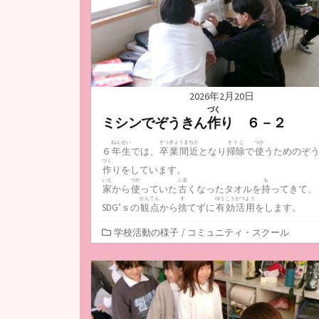
2026年2月20日
づく
ミシンでぞうきん
作
り ６－２
ねんせい
そつぎょうまぢか
そうじ
つか
６
年生
では、
卒業間近
となり
掃除
で
使
うためのぞ
づく
作
りをしています。
いえ
つか
ふる
も
家
から
使
っていた
古
くなったタオルを
持
ってきて、
かんてん
す
ゆうこうかつよう
SDG’ｓの
観点
から
捨
てずに
有効活用
をします。
カ
学校活動の様子
/
コミュニティ・スクール
テ
ゴ
リ
ー