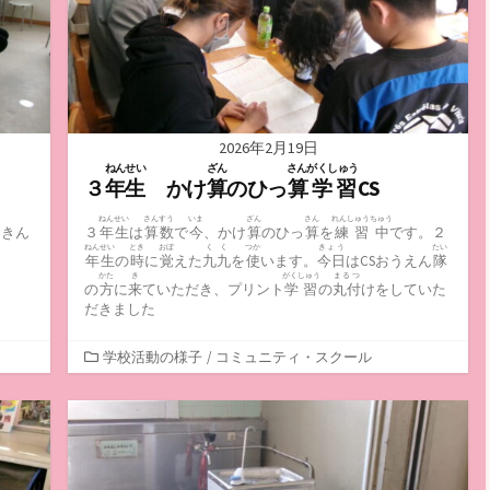
2026年2月19日
ねんせい
ざん
さんがくしゅう
３
年生
かけ
算
のひっ
算学習
CS
ねんせい
さんすう
いま
ざん
さん
れんしゅうちゅう
うきん
３
年生
は
算数
で
今
、かけ
算
のひっ
算
を
練習中
です。２
ねんせい
とき
おぼ
くく
つか
きょう
たい
年生
の
時
に
覚
えた
九九
を
使
います。
今日
はCSおうえん
隊
かた
き
がくしゅう
まるつ
の
方
に
来
ていただき、プリント
学習
の
丸付
けをしていた
だきました
カ
学校活動の様子
/
コミュニティ・スクール
テ
ゴ
リ
ー