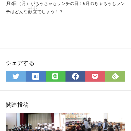
月
8
日
（
月
）がちゃちゃもランチの
日
！6
月
のちゃちゃもラン
こんだて
チはどんな
献立
でしょう！？
シェアする
は
Feedly
Twitter
LINE
Facebook
Pocket
て
で
で
で
で
に
な
購
シ
シ
シ
保
ブ
読
ェ
ェ
ェ
存
関連投稿
ッ
ア
ア
ア
ク
マ