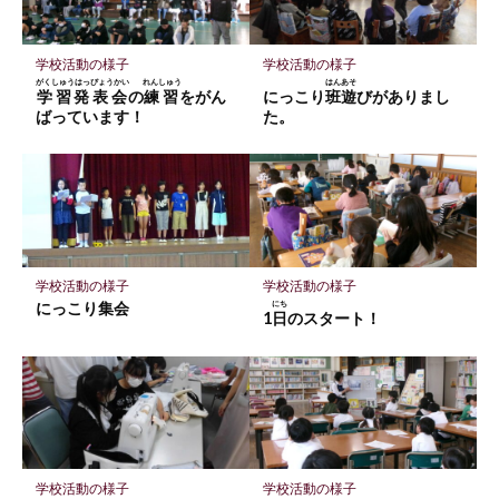
ー
ク
に
学校活動の様子
学校活動の様子
保
がくしゅうはっぴょうかい
れんしゅう
はんあそ
学習発表会
の
練習
をがん
にっこり
班遊
びがありまし
存
ばっています！
た。
学校活動の様子
学校活動の様子
にっこり集会
にち
1
日
のスタート！
学校活動の様子
学校活動の様子