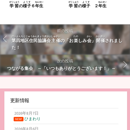
がくしゅう
ようす
ねんせい
がくしゅう
ようす
ねんせい
学習
の
様子
６
年生
学習
の
様子
２
年生
前の投稿
だいよんちくじゅうみんきょうぎかい
しゅさい
たの
かい
かいさい
第四地区住民協議会
主催
の「お
楽
しみ
会
」
開催
されまし
た！
次の投稿
つながる集会 ～「いつもありがとうございます！」～
更新情報
2026年8月7日
ひまわり
NEW!
2026年8月6日