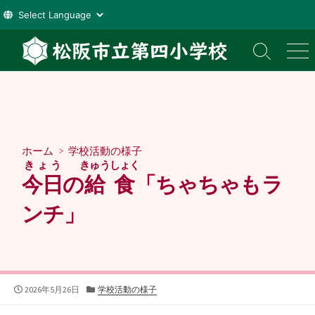
コ
ン
検
メ
索
ニ
テ
切
ュ
ン
り
ー
ツ
替
え
へ
ス
ホーム
>
学校活動の様子
キ
きょう
きゅうしょく
ッ
今日
の
給食
「ちゃちゃもラ
プ
ンチ」
公
カ
2026年5月26日
学校活動の様子
開
テ