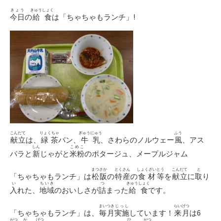
日
ゴ
リ
きょう
きゅうしょく
今日
の
給食
は「ちゃちゃもランチ」!
ー
こんだて
りょくちゃ
ぎゅうにゅう
ふう
献立
は、
緑茶
パン、
牛乳
、さわらのノルウェー
風
、アス
しん
こめこ
パラと
新
じゃがと
米粉
のポタージュ、メープルジャム
まつさか
とくさん
しょくざい
とう
こんだて
と
「ちゃちゃもランチ」は
松阪
の
特産
の
食材
等
を
献立
に
取
り
い
ちいき
つ
きゅうしょく
入
れた、
地域
のおいしさが
詰
まった
給食
です。
まいつき
じっし
らいげつ
「ちゃちゃもランチ」は、
毎月
実施
しています！
来月
は6
がつ
か
げつ
ひ
がつ