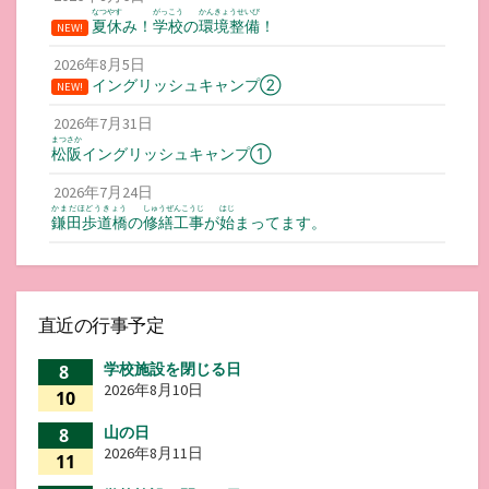
なつやす
がっこう
かんきょうせいび
夏休
み！
学校
の
環境整備
！
NEW!
2026年8月5日
イングリッシュキャンプ②
NEW!
2026年7月31日
まつさか
松阪
イングリッシュキャンプ①
2026年7月24日
かまだほどうきょう
しゅうぜんこうじ
はじ
鎌田歩道橋
の
修繕工事
が
始
まってます。
直近の行事予定
学校施設を閉じる日
8
2026年8月10日
10
山の日
8
2026年8月11日
11