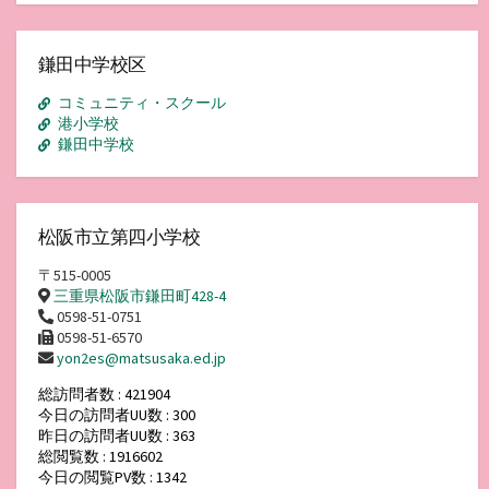
ア
ー
カ
イ
鎌田中学校区
ブ
コミュニティ・スクール
港小学校
鎌田中学校
松阪市立第四小学校
〒515-0005
三重県松阪市鎌田町428-4
0598-51-0751
0598-51-6570
yon2es@matsusaka.ed.jp
総訪問者数 : 421904
今日の訪問者UU数 : 300
昨日の訪問者UU数 : 363
総閲覧数 : 1916602
今日の閲覧PV数 : 1342