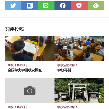
は
Feedly
Twitter
LINE
Facebook
Pocket
て
で
で
で
で
に
な
購
シ
シ
シ
保
ブ
読
ェ
ェ
ェ
存
関連投稿
ッ
ア
ア
ア
ク
マ
ー
ク
に
学校活動の様子
学校活動の様子
保
全国学力学習状況調査
学校再開
存
学校活動の様子
学校活動の様子