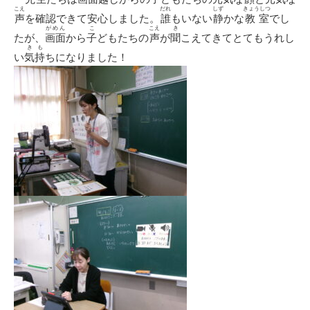
こえ
だれ
しず
きょうしつ
声
を確認できて安心しました。
誰
もいない
静
かな
教室
でし
がめん
こ
こえ
き
たが、
画面
から
子
どもたちの
声
が
聞
こえてきてとてもうれし
きも
い
気持
ちになりました！