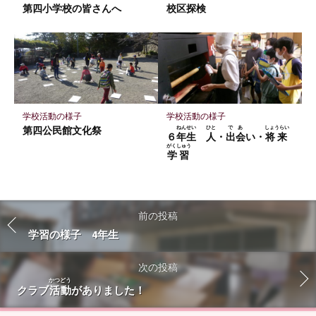
第四小学校の皆さんへ
校区探検
学校活動の様子
学校活動の様子
第四公民館文化祭
ねんせい
ひと
であ
しょうらい
６
年生
人
・
出会
い・
将来
がくしゅう
学習
前の投稿
学習の様子 4年生
次の投稿
かつどう
クラブ
活動
がありました！