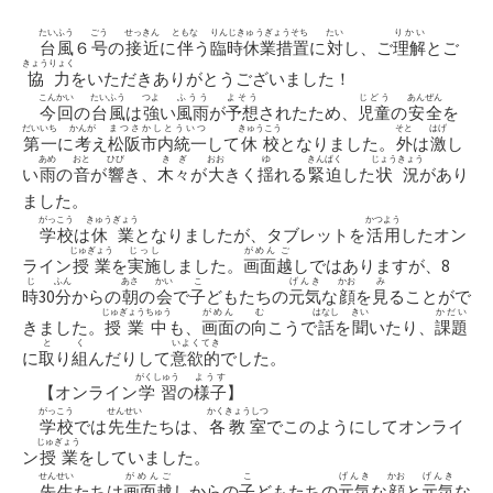
リ
ー
たいふう
ごう
せっきん
ともな
りんじきゅうぎょうそち
たい
りかい
台風
６
号
の
接近
に
伴
う
臨時休業措置
に
対
し、ご
理解
とご
きょうりょく
協力
をいただきありがとうございました！
こんかい
たいふう
つよ
ふうう
よそう
じどう
あんぜん
今回
の
台風
は
強
い
風雨
が
予想
されたため、
児童
の
安全
を
だいいち
かんが
まつさかしとういつ
きゅうこう
そと
はげ
第一
に
考
え
松阪市内統一
して
休校
となりました。
外
は
激
し
あめ
おと
ひび
きぎ
おお
ゆ
きんぱく
じょうきょう
い
雨
の
音
が
響
き、
木々
が
大
きく
揺
れる
緊迫
した
状況
があり
ました。
がっこう
きゅうぎょう
かつよう
学校
は
休業
となりましたが、タブレットを
活用
したオン
じゅぎょう
じっし
がめん
ご
ライン
授業
を
実施
しました。
画面
越
しではありますが、8
じ
ふん
あさ
かい
こ
げんき
かお
み
時
30
分
からの
朝
の
会
で
子
どもたちの
元気
な
顔
を
見
ることがで
じゅぎょうちゅう
がめん
む
はなし
きい
かだい
きました。
授業中
も、
画面
の
向
こうで
話
を
聞
いたり、
課題
と
く
いよくてき
に
取
り
組
んだりして
意欲的
でした。
がくしゅう
ようす
【オンライン
学習
の
様子
】
がっこう
せんせい
かくきょうしつ
学校
では
先生
たちは、
各教室
でこのようにしてオンライ
じゅぎょう
ン
授業
をしていました。
せんせい
がめんご
こ
げんき
かお
げんき
先生
たちは
画面越
しからの
子
どもたちの
元気
な
顔
と
元気
な