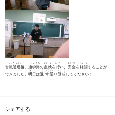
たいふうつうかご
つうがくろ
てんけん
おこな
あんぜん
かくにん
台風通過後
、
通学路
の
点検
を
行
い、
安全
を
確認
することが
あす
つうじょう
どお
とうこう
できました。
明日
は
通常
通
り
登校
してください！
シェアする