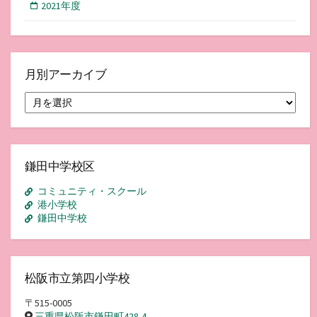
2021年度
月別アーカイブ
月
別
ア
ー
カ
イ
鎌田中学校区
ブ
コミュニティ・スクール
港小学校
鎌田中学校
松阪市立第四小学校
〒515-0005
三重県松阪市鎌田町428-4