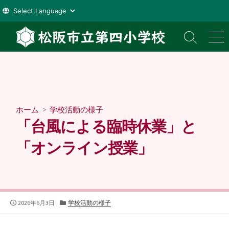
コ
ン
検
メ
索
ニ
テ
切
ュ
ン
り
ー
ツ
替
え
へ
ス
ホーム
>
学校活動の様子
キ
「台風による臨時休業」と
ッ
プ
「オンライン授業」
公
カ
2026年6月3日
学校活動の様子
開
テ
日
ゴ