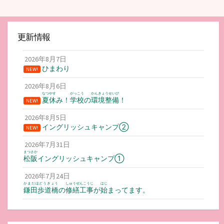
更新情報
2026年8月7日
ひまわり
NEW!
2026年8月6日
なつやす
がっこう
かんきょうせいび
夏休
み！
学校
の
環境整備
！
NEW!
2026年8月5日
イングリッシュキャンプ②
NEW!
2026年7月31日
まつさか
松阪
イングリッシュキャンプ①
2026年7月24日
かまだほどうきょう
しゅうぜんこうじ
はじ
鎌田歩道橋
の
修繕工事
が
始
まってます。