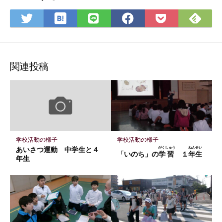
は
Fee
Twitter
LINE
Facebook
Pocket
て
で
で
で
で
に
な
購
シ
シ
シ
保
ブ
読
ェ
ェ
ェ
存
ッ
ア
ア
ア
関連投稿
ク
マ
ー
ク
に
保
学校活動の様子
学校活動の様子
存
あいさつ運動 中学生と４
がくしゅう
ねんせい
「いのち」の
学習
１
年生
年生