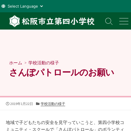
コ
ン
検
メ
索
ニ
テ
切
ュ
ン
り
ー
ツ
替
え
へ
ス
ホーム
>
学校活動の様子
キ
さんぽパトロールのお願い
ッ
プ
公
カ
2019年1月22日
学校活動の様子
開
テ
日
ゴ
リ
地域で子どもたちの安全を見守っていこうと、第四小学校コ
ー
ミュニティ・スクールで「さんぽパトロール」のボランティ