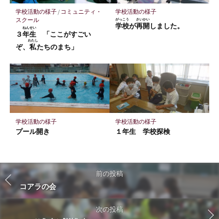
学校活動の様子
/
コミュニティ・
学校活動の様子
スクール
がっこう
さいかい
学校
が
再開
しました。
ねんせい
３
年生
「ここがすごい
わたし
ぞ、
私
たちのまち」
学校活動の様子
学校活動の様子
プール開き
１年生 学校探検
前の投稿
コアラの会
次の投稿