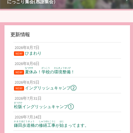
にっこり集会(感謝集会）
更新情報
2026年8月7日
ひまわり
NEW!
2026年8月6日
なつやす
がっこう
かんきょうせいび
夏休
み！
学校
の
環境整備
！
NEW!
2026年8月5日
イングリッシュキャンプ②
NEW!
2026年7月31日
まつさか
松阪
イングリッシュキャンプ①
2026年7月24日
かまだほどうきょう
しゅうぜんこうじ
はじ
鎌田歩道橋
の
修繕工事
が
始
まってます。