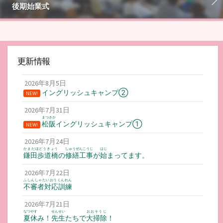
後期始業式
更新情報
2026年8月5日
イングリッシュキャンプ②
NEW!
2026年7月31日
まつさか
松阪
イングリッシュキャンプ①
NEW!
2026年7月24日
かまだほどうきょう
しゅうぜんこうじ
はじ
鎌田歩道橋
の
修繕工事
が
始
まってます。
2026年7月22日
ふしんしゃたいおうくんれん
不審者対応訓練
2026年7月21日
なつやす
せんせい
おおそうじ
夏休
み！
先生
たちで
大掃除
！