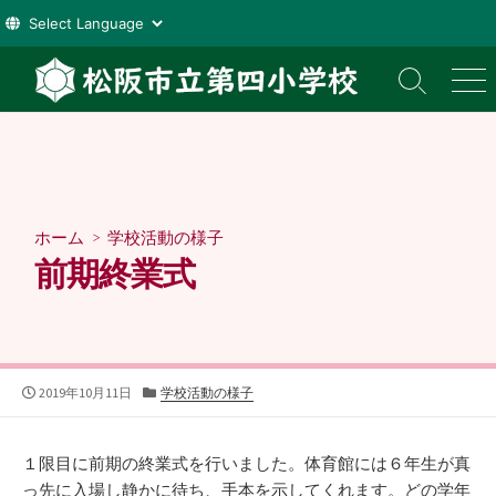
コ
ン
検
メ
索
ニ
テ
切
ュ
ン
り
ー
ツ
替
え
へ
ス
ホーム
>
学校活動の様子
キ
前期終業式
ッ
プ
公
カ
2019年10月11日
学校活動の様子
開
テ
日
ゴ
リ
１限目に前期の終業式を行いました。体育館には６年生が真
ー
っ先に入場し静かに待ち、手本を示してくれます。どの学年