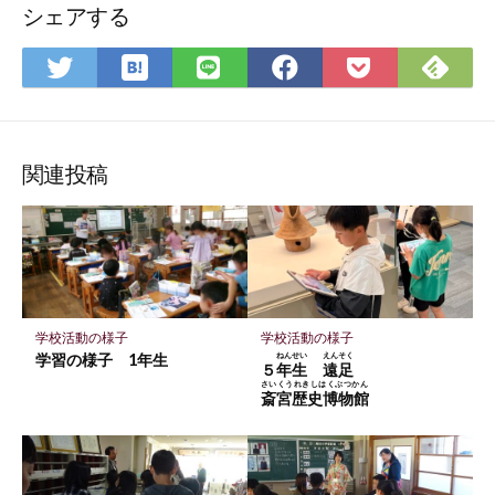
シェアする
は
Fee
Twitter
LINE
Facebook
Pocket
て
で
で
で
で
に
な
購
シ
シ
シ
保
ブ
読
ェ
ェ
ェ
存
ッ
ア
ア
ア
関連投稿
ク
マ
ー
ク
に
保
学校活動の様子
学校活動の様子
存
学習の様子 1年生
ねんせい
えんそく
５
年生
遠足
さいくうれきしはくぶつかん
斎宮歴史博物館