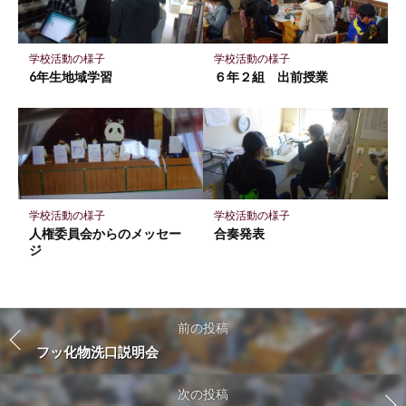
学校活動の様子
学校活動の様子
6年生地域学習
６年２組 出前授業
学校活動の様子
学校活動の様子
人権委員会からのメッセー
合奏発表
ジ
前の投稿
フッ化物洗口説明会
次の投稿