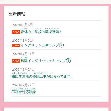
更新情報
2026年8月6日
なつやす
がっこう
かんきょうせいび
夏休
み！
学校
の
環境整備
！
NEW!
2026年8月5日
イングリッシュキャンプ②
NEW!
2026年7月31日
まつさか
松阪
イングリッシュキャンプ①
NEW!
2026年7月24日
かまだほどうきょう
しゅうぜんこうじ
はじ
鎌田歩道橋
の
修繕工事
が
始
まってます。
2026年7月22日
ふしんしゃたいおうくんれん
不審者対応訓練