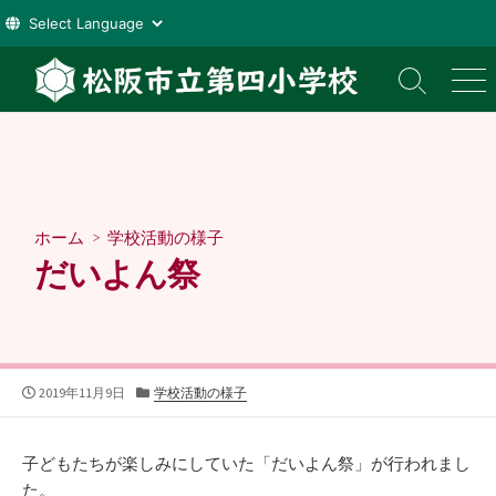
コ
ン
検
メ
索
ニ
テ
切
ュ
ン
り
ー
ツ
替
え
へ
ス
ホーム
>
学校活動の様子
キ
だいよん祭
ッ
プ
公
カ
2019年11月9日
学校活動の様子
開
テ
日
ゴ
リ
子どもたちが楽しみにしていた「だいよん祭」が行われまし
ー
た。