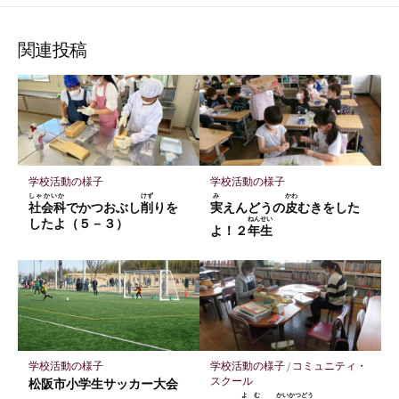
な
購
シ
シ
シ
保
ブ
読
ェ
ェ
ェ
存
ッ
ア
ア
ア
関連投稿
ク
マ
ー
ク
に
保
学校活動の様子
学校活動の様子
存
しゃかいか
けず
み
かわ
社会科
でかつおぶし
削
りを
実
えんどうの
皮
むきをした
ねんせい
したよ（５－３）
よ！２
年生
学校活動の様子
学校活動の様子
/
コミュニティ・
スクール
松阪市小学生サッカー大会
よむ
かいかつどう