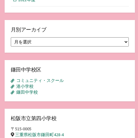
月別アーカイブ
月
別
ア
ー
カ
イ
鎌田中学校区
ブ
コミュニティ・スクール
港小学校
鎌田中学校
松阪市立第四小学校
〒515-0005
三重県松阪市鎌田町428-4