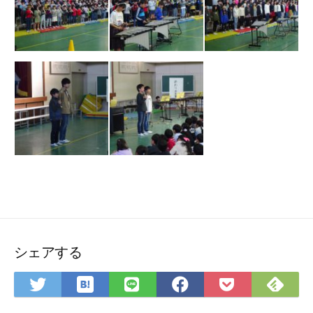
シェアする
は
Fee
Twitter
LINE
Facebook
Pocket
て
で
で
で
で
に