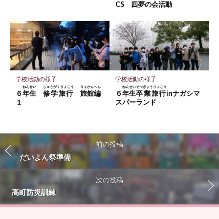
CS
四夢
の
会活動
学校活動の様子
学校活動の様子
ねんせい
しゅうがくりょこう
りょかんへん
ねんせい
そつぎょうりょこう
６
年生
修学旅行
旅館編
６
年生
卒業旅行
inナガシマ
１
スパーランド
前の投稿
だいよん祭準備
次の投稿
高町防災訓練