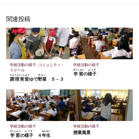
な
購
シ
シ
シ
保
ブ
読
ェ
ェ
ェ
存
ッ
ア
ア
ア
関連投稿
ク
マ
ー
ク
に
保
学校活動の様子
/
コミュニティ・
学校活動の様子
存
スクール
がくしゅう
ようす
学習
の
様子
ちょうりじっしゅう
やさい
調理実習
ゆで
野菜
５－３
学校活動の様子
学校活動の様子
がくしゅう
ようす
ねんせい
授業風景
学習
の
様子
４
年生