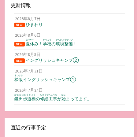
更新情報
2026年8月7日
ひまわり
NEW!
2026年8月6日
なつやす
がっこう
かんきょうせいび
夏休
み！
学校
の
環境整備
！
NEW!
2026年8月5日
イングリッシュキャンプ②
NEW!
2026年7月31日
まつさか
松阪
イングリッシュキャンプ①
2026年7月24日
かまだほどうきょう
しゅうぜんこうじ
はじ
鎌田歩道橋
の
修繕工事
が
始
まってます。
直近の行事予定