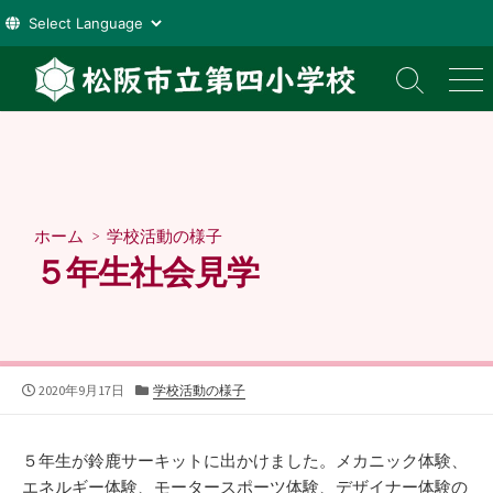
コ
ン
検
メ
索
ニ
テ
切
ュ
ン
り
ー
ツ
替
え
へ
ス
ホーム
>
学校活動の様子
キ
５年生社会見学
ッ
プ
公
カ
2020年9月17日
学校活動の様子
開
テ
日
ゴ
リ
５年生が鈴鹿サーキットに出かけました。メカニック体験、
ー
エネルギー体験、モータースポーツ体験、デザイナー体験の