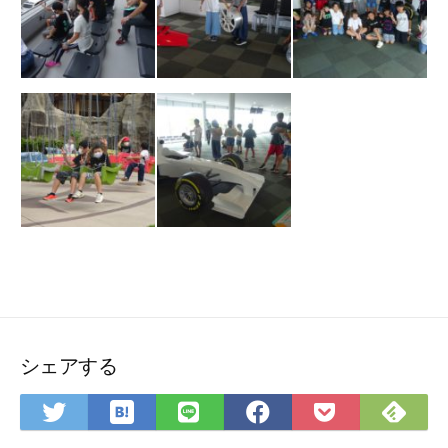
シェアする
は
Fee
Twitter
LINE
Facebook
Pocket
て
で
で
で
で
に