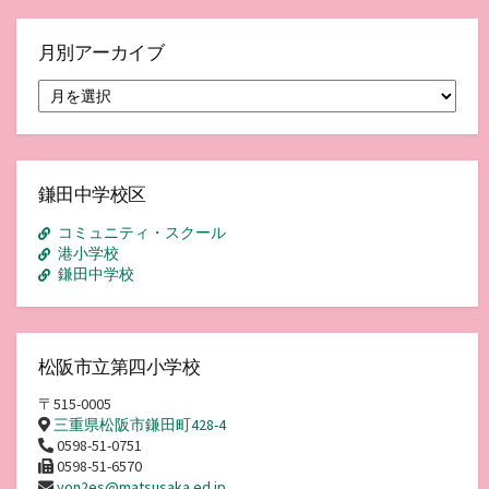
月別アーカイブ
月
別
ア
ー
カ
イ
鎌田中学校区
ブ
コミュニティ・スクール
港小学校
鎌田中学校
松阪市立第四小学校
〒515-0005
三重県松阪市鎌田町428-4
0598-51-0751
0598-51-6570
yon2es@matsusaka.ed.jp