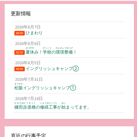
更新情報
2026年8月7日
ひまわり
NEW!
2026年8月6日
なつやす
がっこう
かんきょうせいび
夏休
み！
学校
の
環境整備
！
NEW!
2026年8月5日
イングリッシュキャンプ②
NEW!
2026年7月31日
まつさか
松阪
イングリッシュキャンプ①
2026年7月24日
かまだほどうきょう
しゅうぜんこうじ
はじ
鎌田歩道橋
の
修繕工事
が
始
まってます。
直近の行事予定