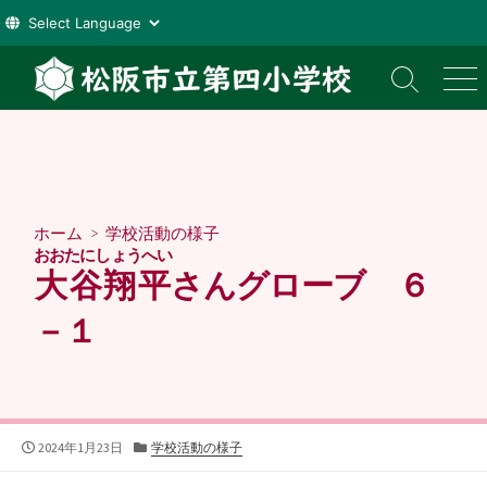
コ
ン
検
メ
索
ニ
テ
切
ュ
ン
り
ー
ツ
替
え
へ
ス
ホーム
>
学校活動の様子
キ
おおたにしょうへい
ッ
大谷翔平
さんグローブ ６
プ
－１
公
カ
2024年1月23日
学校活動の様子
開
テ