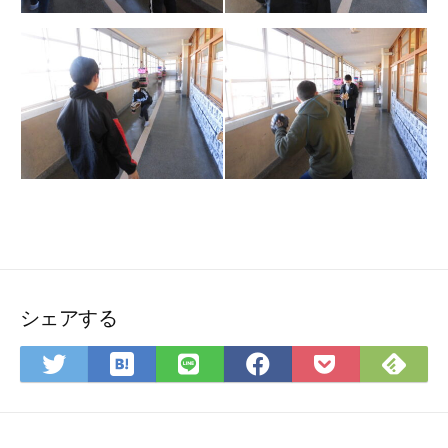
シェアする
は
Feedly
Twitter
LINE
Facebook
Pocket
て
で
で
で
で
に
な
購
シ
シ
シ
保