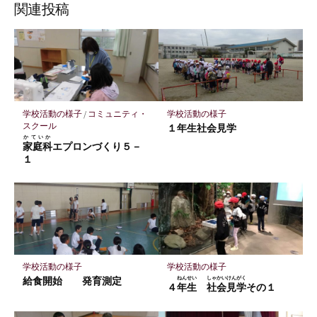
ブ
読
ェ
ェ
ェ
存
関連投稿
ッ
ア
ア
ア
ク
マ
ー
ク
に
学校活動の様子
/
コミュニティ・
学校活動の様子
保
スクール
１年生社会見学
存
かていか
家庭科
エプロンづくり５－
１
学校活動の様子
学校活動の様子
給食開始 発育測定
ねんせい
しゃかいけんがく
４
年生
社会見学
その１