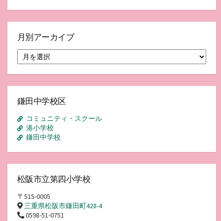
月別アーカイブ
月
別
ア
ー
カ
イ
鎌田中学校区
ブ
コミュニティ・スクール
港小学校
鎌田中学校
松阪市立第四小学校
〒515-0005
三重県松阪市鎌田町428-4
0598-51-0751