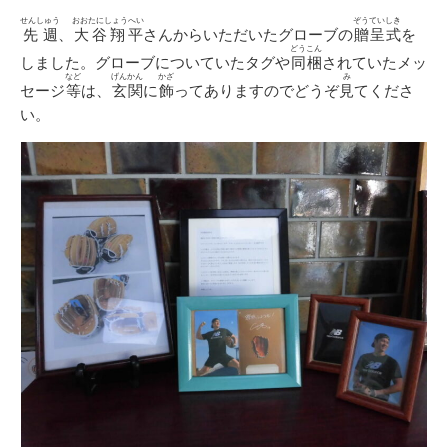
日
ゴ
リ
せんしゅう
おおたにしょうへい
ぞうていしき
先週
、
大谷翔平
さんからいただいたグローブの
贈呈式
を
ー
どうこん
しました。グローブについていたタグや
同梱
されていたメッ
など
げんかん
かざ
み
セージ
等
は、
玄関
に
飾
ってありますのでどうぞ
見
てくださ
い。