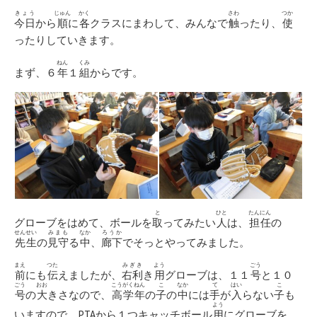
きょう
じゅん
かく
さわ
つか
今日
から
順
に
各
クラスにまわして、みんなで
触
ったり、
使
ったりしていきます。
ねん
くみ
まず、６
年
１
組
からです。
と
ひと
たんにん
グローブをはめて、ボールを
取
ってみたい
人
は、
担任
の
せんせい
みまも
なか
ろうか
先生
の
見守
る
中
、
廊下
でそっとやってみました。
まえ
つた
みぎき
よう
ごう
前
にも
伝
えましたが、
右利
き
用
グローブは、１１
号
と１０
ごう
おお
こうがくねん
こ
なか
て
はい
こ
号
の
大
きさなので、
高学年
の
子
の
中
には
手
が
入
らない
子
も
よう
いますので、PTAから１つキャッチボール
用
にグローブを