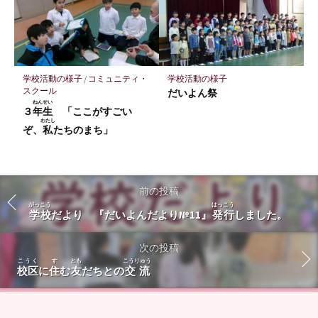
学校活動の様子
/
コミュニティ・
学校活動の様子
スクール
だいよん祭
ねんせい
３
年生
「ここがすごい
わたし
ぞ、
私
たちのまち」
前の投稿
がっこう
はっこう
学校
だより 『だいよんだより№11』
発行
しました。
次の投稿
こうく
す
とも
こうりゅう
校区
に
住
む
友
だちとの
交流