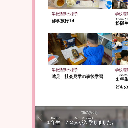
ク
に
保
学校活動の様子
学校活
存
まつさかう
修学旅行14
松阪
学校活動の様子
学校活
ねんせ
遠足 社会見学の事後学習
１
年
ども
前の投稿
ねんせい
にん
にゅうがく
１
年生
７２
人
が
入学
しました。