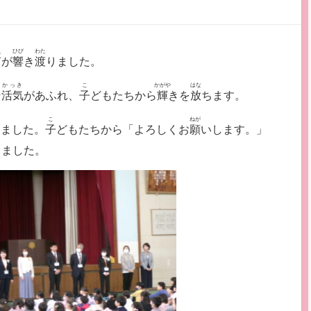
え
ひび
わた
声
が
響
き
渡
りました。
かっき
こ
かがや
はな
そ
活気
があふれ、
子
どもたちから
輝
きを
放
ちます。
こ
ねが
しました。
子
どもたちから「よろしくお
願
いします。」
りました。