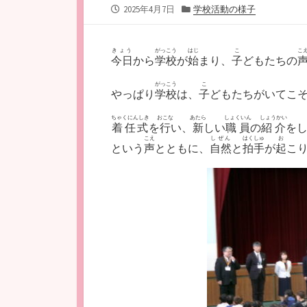
公
カ
2025年4月7日
学校活動の様子
開
テ
日
ゴ
リ
きょう
がっこう
はじ
こ
こ
今日
から
学校
が
始
まり、
子
どもたちの
ー
がっこう
こ
やっぱり
学校
は、
子
どもたちがいてこ
ちゃくにんしき
おこな
あたら
しょくいん
しょうかい
着任式
を
行
い、
新
しい
職員
の
紹介
を
こえ
しぜん
はくしゅ
お
という
声
とともに、
自然
と
拍手
が
起
こ