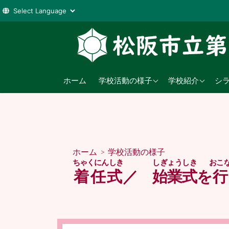
コ
ン
テ
ン
2026年度
学校教育目標
ツ
ホーム
学校活動の様子
学校紹介
シ
へ
2025年度
沿革
ス
2024年度
日課表
キ
ッ
児童数
プ
ホーム
>
学校活動の様子
交通アクセス
ちゃくにんしき
しぎょうしき
おこ
着任式
／
始業式
を
行