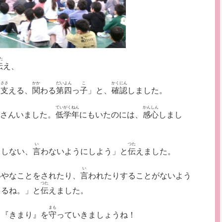
た
伝
え、
ささ
かか
だいよん
こ
かくにん
、
支
える、
関
わる
第四
っ
子
」と、
確認
しました。
ていがくねん
かんしん
さんいました。
低学年
にもいたのには、
感心
しまし
い
つた
、しない、
言
わないようにしよう」と
伝
えました。
い
いやなことをされたり、
言
われたりすることがないよう
つた
きるね。」と
伝
えました。
まも
』『きまり』を
守
っていきましょうね！