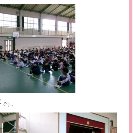
い
介
です。