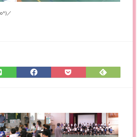
^)／
Feedly
LINE
Facebook
Pocket
で
で
で
に
購
シ
シ
保
読
ェ
ェ
存
ア
ア