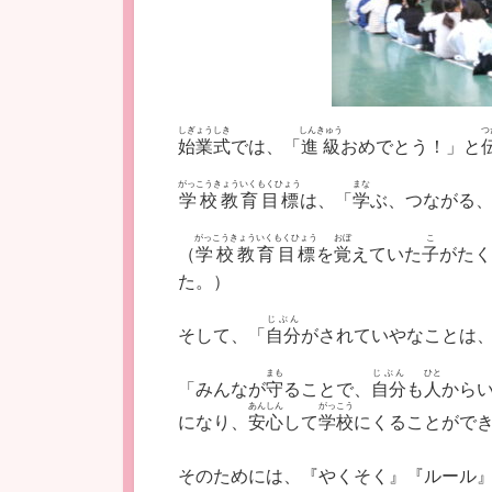
しぎょうしき
しんきゅう
つ
始業式
では、「
進級
おめでとう！」と
がっこうきょういくもくひょう
まな
学校教育目標
は、「
学
ぶ、つながる
がっこうきょういくもくひょう
おぼ
こ
（
学校教育目標
を
覚
えていた
子
がたく
た。）
じぶん
そして、「
自分
がされていやなことは
まも
じぶん
ひと
「みんなが
守
ることで、
自分
も
人
から
あんしん
がっこう
になり、
安心
して
学校
にくることがで
そのためには、『やくそく』『ルール