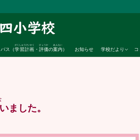
がくしゅうけいかく
ひょうか
あんない
2026年度
ラバス（
学習計画
・
評価
の
案内
）
お知らせ
学校だより
コ
2025年度
2024年度
な
いました。