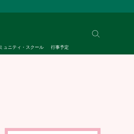
検
索
ミュニティ・スクール
行事予定
切
り
替
え