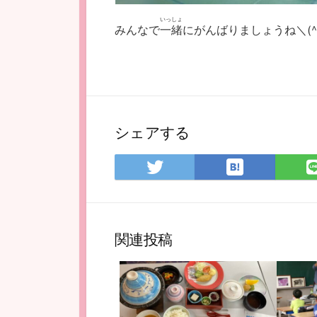
いっしょ
みんなで
一緒
にがんばりましょうね＼(^o
シェアする
は
Twitter
て
で
な
シ
ブ
ェ
関連投稿
ッ
ア
ク
マ
ー