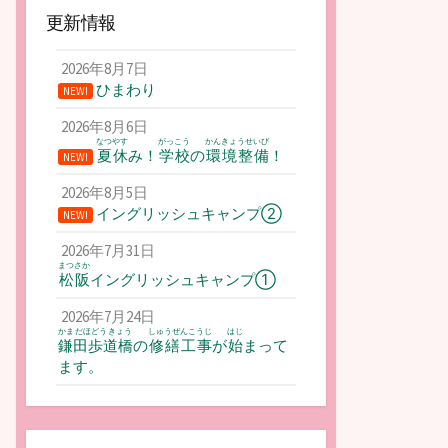
更新情報
2026年8月7日
ひまわり
NEW!
2026年8月6日
なつやす
がっこう
かんきょうせいび
夏休
み！
学校
の
環境整備
！
NEW!
2026年8月5日
イングリッシュキャンプ②
NEW!
2026年7月31日
まつさか
松阪
イングリッシュキャンプ①
2026年7月24日
かまだほどうきょう
しゅうぜんこうじ
はじ
鎌田歩道橋
の
修繕工事
が
始
まって
ます。