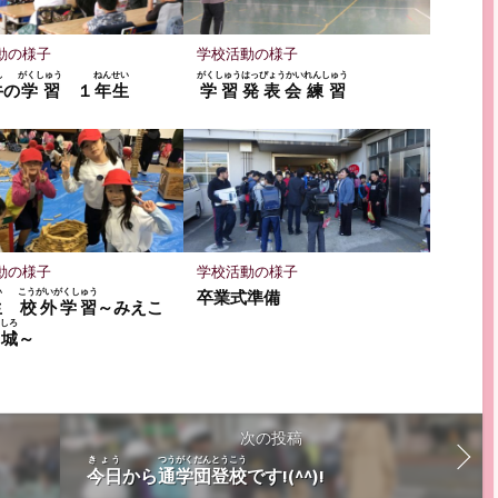
動の様子
学校活動の様子
し
がくしゅう
ねんせい
がくしゅうはっぴょうかい
れんしゅう
牛
の
学習
１
年生
学習発表会
練習
動の様子
学校活動の様子
い
こうがいがくしゅう
卒業式準備
生
校外学習
～みえこ
しろ
の
城
～
次の投稿
きょう
つうがくだんとうこう
今日
から
通学団登校
です!(^^)!