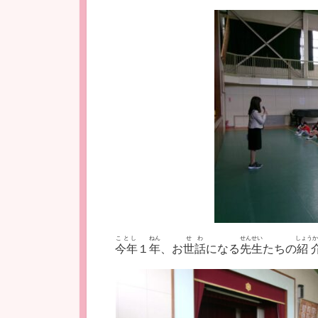
ことし
ねん
せわ
せんせい
しょうか
今年
１
年
、お
世話
になる
先生
たちの
紹