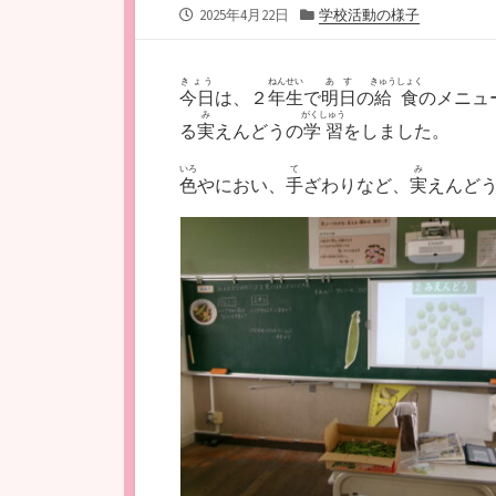
公
カ
2025年4月22日
学校活動の様子
開
テ
日
ゴ
リ
きょう
ねんせい
あす
きゅうしょく
今日
は、２
年生
で
明日
の
給食
のメニュ
ー
み
がくしゅう
る
実
えんどうの
学習
をしました。
いろ
て
み
色
やにおい、
手
ざわりなど、
実
えんど