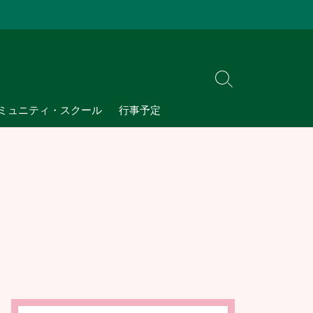
検
索
ミュニティ・スクール
行事予定
切
り
替
え