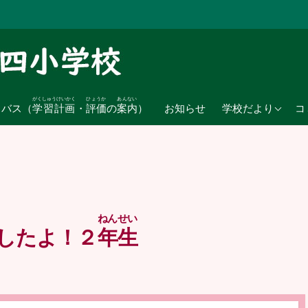
がくしゅうけいかく
ひょうか
あんない
2026年度
ラバス（
学習計画
・
評価
の
案内
）
お知らせ
学校だより
コ
2025年度
2024年度
ねんせい
したよ！２
年生