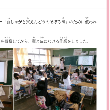
しん
み
に
つか
ー『
新
じゃがと
実
えんどうのそぼろ
煮
』のために
使
われ
かんさつ
み
かわ
さぎょう
うを
観察
してから、
実
と
皮
にわける
作業
をしました。