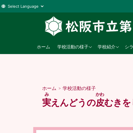
コ
ン
テ
ン
2026年度
学校教育目標
ツ
ホーム
学校活動の様子
学校紹介
シ
へ
2025年度
沿革
ス
2024年度
日課表
キ
ッ
児童数
プ
ホーム
>
学校活動の様子
交通アクセス
み
かわ
実
えんどうの
皮
むきを