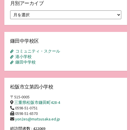
月別アーカイブ
月
別
ア
ー
カ
イ
鎌田中学校区
ブ
コミュニティ・スクール
港小学校
鎌田中学校
松阪市立第四小学校
〒515-0005
三重県松阪市鎌田町428-4
0598-51-0751
0598-51-6570
yon2es@matsusaka.ed.jp
総訪問者数 : 422069