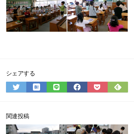
シェアする
は
Feedly
Twitter
LINE
Facebook
Pocket
て
で
で
で
で
に
な
購
シ
シ
シ
保
ブ
読
ェ
ェ
ェ
存
関連投稿
ッ
ア
ア
ア
ク