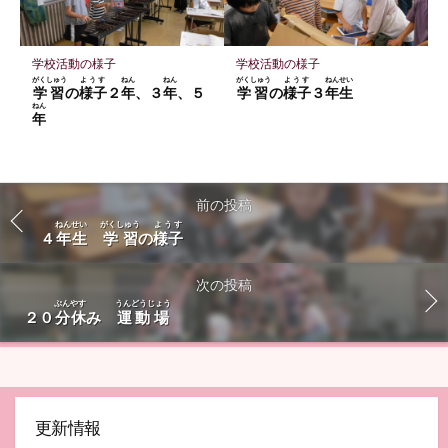
学校活動の様子
学校活動の様子
がくしゅう
ようす
ねん
ねん
がくしゅう
ようす
ねんせい
学習
の
様子
２
年
、３
年
、５
学習
の
様子
３
年生
ねん
年
前の投稿
ねんせい
がくしゅう
ようす
４
年生
学習
の
様子
次の投稿
ぷんやす
うんどうじょう
２０
分休
み
運動場
更新情報