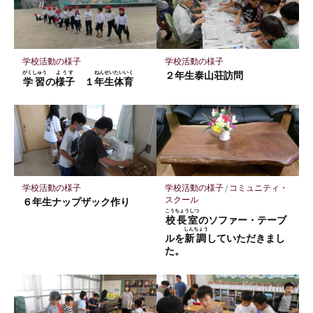
マ
ー
ク
に
学校活動の様子
学校活動の様子
保
がくしゅう
ようす
ねんせい
たいいく
２年生泰山荘訪問
学習
の
様子
１
年生
体育
存
学校活動の様子
学校活動の様子
/
コミュニティ・
スクール
６年生ナップザック作り
こうちょうしつ
校長室
のソファー・テーブ
しんちょう
ルを
新調
していただきまし
た。