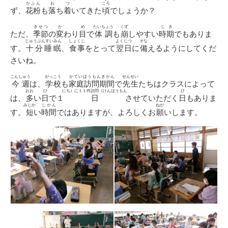
かふん
お
つ
ころ
ず、
花粉
も
落
ち
着
いてきた
頃
でしょうか？
きせつ
か
め
たいちょう
くず
じき
ただ、
季節
の
変
わり
目
で
体調
も
崩
しやすい
時期
でもありま
じゅうぶんすいみん
しょくじ
よくじつ
そな
す。
十分睡眠
、
食事
をとって
翌日
に
備
えるようにしてくだ
さいね。
こんしゅう
がっこう
かていほうもんきかん
せんせい
今週
は、
学校
も
家庭訪問期間
で
先生
たちはクラスによって
おお
ひ
にち）に１１件訪問《けんほうもん
ひ
は、
多
い
日
で１
日
させていただく
日
もありま
みじか
じかん
ねが
す。
短
い
時間
ではありますが、よろしくお
願
いします。