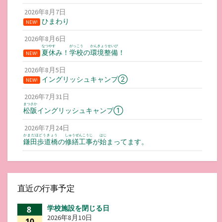
2026年8月7日
ひまわり
NEW!
2026年8月6日
なつやす
がっこう
かんきょうせいび
夏休
み！
学校
の
環境整備
！
NEW!
2026年8月5日
イングリッシュキャンプ②
NEW!
2026年7月31日
まつさか
松阪
イングリッシュキャンプ①
2026年7月24日
かまだほどうきょう
しゅうぜんこうじ
はじ
鎌田歩道橋
の
修繕工事
が
始
まってます。
直近の行事予定
学校施設を閉じる日
8
2026年8月10日
10