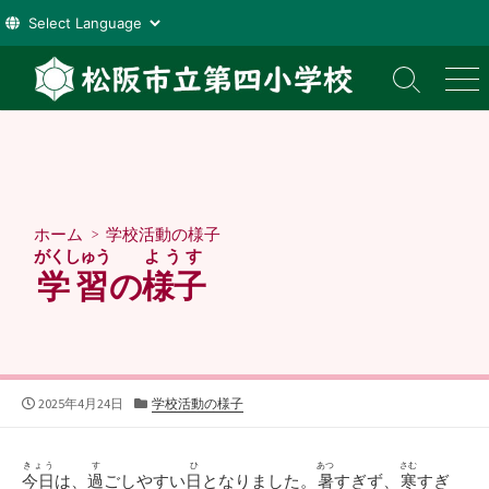
コ
ン
検
メ
索
ニ
テ
切
ュ
ン
り
ー
ツ
替
え
へ
ス
ホーム
>
学校活動の様子
キ
がくしゅう
ようす
ッ
学習
の
様子
プ
公
カ
2025年4月24日
学校活動の様子
開
テ
日
ゴ
リ
きょう
す
ひ
あつ
さむ
今日
は、
過
ごしやすい
日
となりました。
暑
すぎず、
寒
すぎ
ー