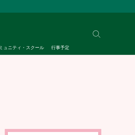
検
索
ミュニティ・スクール
行事予定
切
り
替
え