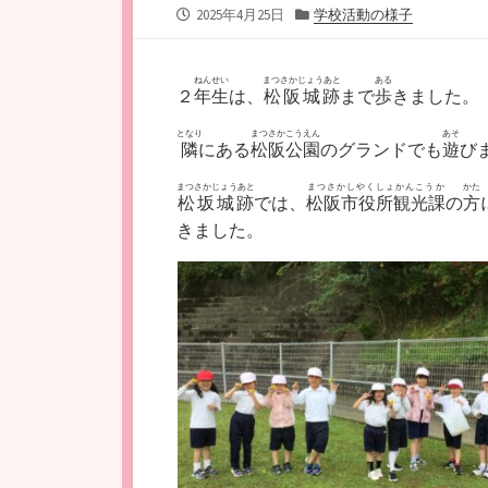
公
カ
2025年4月25日
学校活動の様子
開
テ
日
ゴ
リ
ねんせい
まつさかじょうあと
ある
２
年生
は、
松阪城跡
まで
歩
きました。
ー
となり
まつさかこうえん
あそ
隣
にある
松阪公園
のグランドでも
遊
び
まつさかじょうあと
まつさかしやくしょかんこうか
かた
松坂城跡
では、
松阪市役所観光課
の
方
きました。