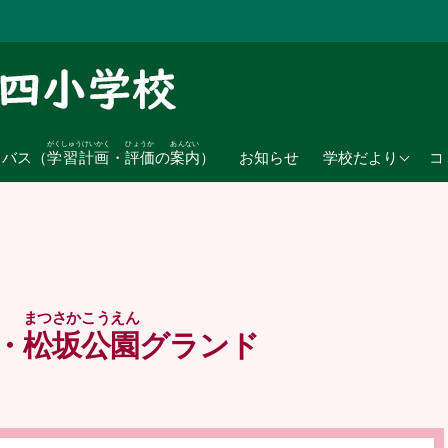
がくしゅうけいかく
ひょうか
あんない
2026年度
ラバス（
学習計画
・
評価
の
案内
）
お知らせ
学校だより
コ
2025年度
2024年度
まつさかこうえん
・
松坂公園
グランド