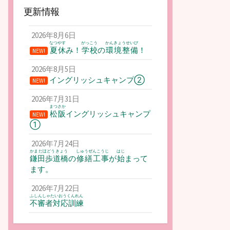
更新情報
2026年8月6日
なつやす
がっこう
かんきょうせいび
夏休
み！
学校
の
環境整備
！
NEW!
2026年8月5日
イングリッシュキャンプ②
NEW!
2026年7月31日
まつさか
松阪
イングリッシュキャンプ
NEW!
①
2026年7月24日
かまだほどうきょう
しゅうぜんこうじ
はじ
鎌田歩道橋
の
修繕工事
が
始
まって
ます。
2026年7月22日
ふしんしゃたいおうくんれん
不審者対応訓練