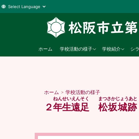
コ
ン
テ
ン
2026年度
学校教育目標
ツ
ホーム
学校活動の様子
学校紹介
シ
へ
2025年度
沿革
ス
2024年度
日課表
キ
ッ
児童数
プ
ホーム
>
学校活動の様子
交通アクセス
ねんせい
えんそく
まつさかじょうあと
２
年生
遠足
松坂城跡