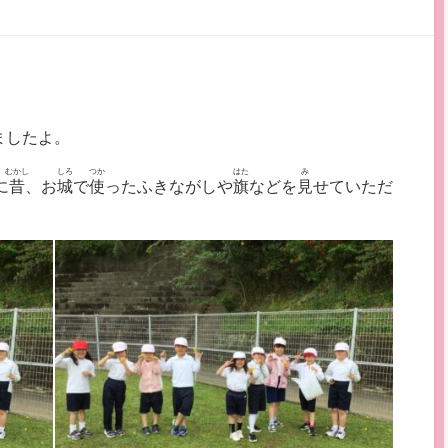
ましたよ。
むかし
しろ
つか
はた
み
に
昔
、お
城
で
使
ったふきながしや
旗
などを
見
せていただ