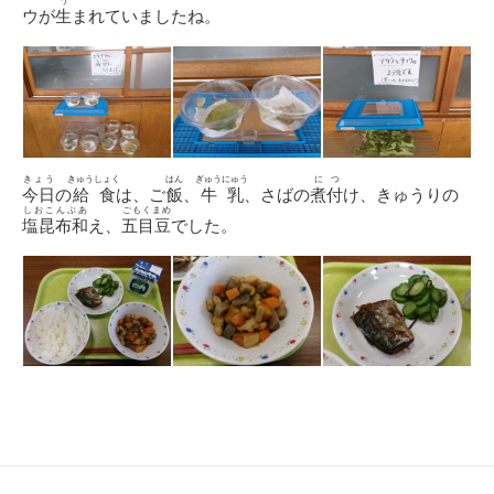
う
ウが
生
まれていましたね。
きょう
きゅうしょく
はん
ぎゅうにゅう
につ
今日
の
給食
は、ご
飯
、
牛乳
、さばの
煮付
け、きゅうりの
しおこんぶあ
ごもくまめ
塩昆布和
え、
五目豆
でした。