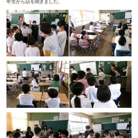
年生
から
話
を
聞
きました。