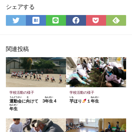
シェアする
は
Feedly
Twitter
LINE
Facebook
Pocket
て
で
で
で
で
に
な
購
シ
シ
シ
保
ブ
読
ェ
ェ
ェ
存
関連投稿
ッ
ア
ア
ア
ク
マ
ー
ク
に
学校活動の様子
学校活動の様子
保
うんどうかい
む
ねんせい
いも
ねんせい
運動会
に
向
けて 3
年生
4
芋
ほり
１
年生
存
ねんせい
年生