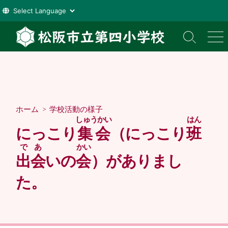
コ
ン
検
メ
索
ニ
テ
切
ュ
ン
り
ー
ツ
替
え
へ
ス
ホーム
>
学校活動の様子
キ
しゅうかい
はん
ッ
にっこり
集会
（にっこり
班
プ
であ
かい
出会
いの
会
）がありまし
た。