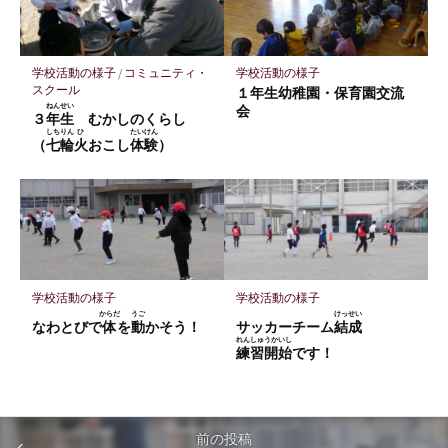
学校活動の様子
/
コミュニティ・
学校活動の様子
スクール
１年生幼稚園・保育園交流
ねんせい
会
３
年生
むかしのくらし
しちりん
ひ
たいけん
（
七輪
火
おこし
体験
）
学校活動の様子
学校活動の様子
からだ
うご
けっせい
なわとびで
体
を
動
かそう！
サッカーチーム
結成
れんしゅうかいし
練習開始
です！
前の投稿