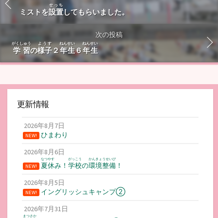
せっち
ミストを
設置
してもらいました。
次の投稿
がくしゅう
ようす
ねんせい
ねんせい
学習
の
様子
２
年生
６
年生
更新情報
2026年8月7日
ひまわり
NEW!
2026年8月6日
なつやす
がっこう
かんきょうせいび
夏休
み！
学校
の
環境整備
！
NEW!
2026年8月5日
イングリッシュキャンプ②
NEW!
2026年7月31日
まつさか