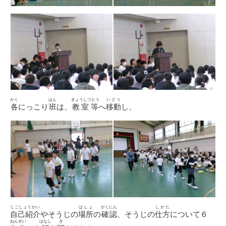
かく
はん
きょうしつとう
いどう
各
にっこり
班
は、
教室等
へ
移動
し、
じこしょうかい
ばしょ
かくにん
しかた
自己紹介
やそうじの
場所
の
確認
、そうじの
仕方
について６
ねんせい
はなし
き