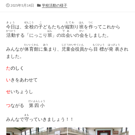
公
カ
2025年5月14日
学校活動の様子
開
テ
日
ゴ
リ
きょう
ぜんこう
こ
たてわ
はん
つく
今日
は、
全校
の
子
どもたちが
縦割
り
班
を
作
ってこれから
ー
かつどう
はん
であ
かい
活動
する「にっこり
班
」の
出会
いの
会
をしました。
たいいくかん
あつ
じどうかいやくいん
もくひょう
はっぴょう
みんなが
体育館
に
集
まり、
児童会役員
から
目標
が
発表
され
ました。
た
のしく
い
きをあわせて
せ
いちょうし
だいよんしょう
つ
ながる
第四小
まも
みんなで
守
っていきましょう！！