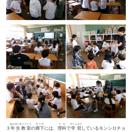
ねんせいきょうしつ
ろうか
りか
がくしゅう
３
年生教室
の
廊下
には、
理科
で
学習
しているモンシロチョ