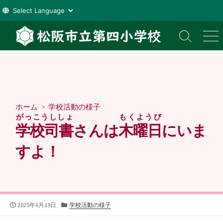
コ
ン
検
メ
索
ニ
テ
切
ュ
ン
り
ー
ツ
替
え
へ
ス
ホーム
>
学校活動の様子
キ
がっこうししょ
もくようび
ッ
学校司書
さんは
木曜日
にいま
プ
すよ！
公
カ
2025年6月19日
学校活動の様子
開
テ