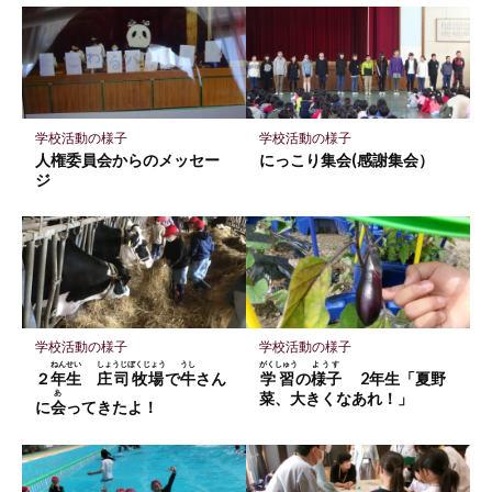
ア
ア
ア
ク
マ
ー
ク
に
学校活動の様子
学校活動の様子
保
人権委員会からのメッセー
にっこり集会(感謝集会）
存
ジ
学校活動の様子
学校活動の様子
ねんせい
しょうじぼくじょう
うし
がくしゅう
ようす
２
年生
庄司牧場
で
牛
さん
学習
の
様子
2年生「夏野
あ
菜、大きくなあれ！」
に
会
ってきたよ！