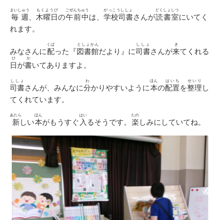
日
ゴ
リ
まいしゅう
もくようび
ごぜんちゅう
がっこうししょ
どくしょしつ
毎週
、
木曜日
の
午前中
は、
学校司書
さんが
読書室
にいてく
ー
れます。
くば
としょかん
ししょ
き
みなさんに
配
った『
図書館
だより』に
司書
さんが
来
てくれる
ひ
か
日
が
書
いてありますよ。
ししょ
わ
ほん
はいち
せいり
司書
さんが、みんなに
分
かりやすいように
本
の
配置
を
整理
し
てくれています。
あたら
ほん
はい
たの
新
しい
本
がもうすぐ
入
るそうです。
楽
しみにしていてね。