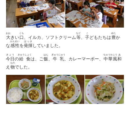
おお
くち
など
こ
ゆた
大
きい
口
、イルカ、ソフトクリーム
等
、
子
どもたちは
豊
か
かんせい
はっき
な
感性
を
発揮
していました。
きょう
きゅうしょく
はん
ぎゅうにゅう
ちゅうかふう
あ
今日
の
給食
は、ご
飯
、
牛乳
、カレーマーボー、
中華風
和
もの
え
物
でした。