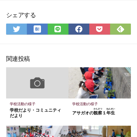
シェアする
は
Feedly
Twitter
LINE
Facebook
Pocket
て
で
で
で
で
に
な
購
シ
シ
シ
保
ブ
読
ェ
ェ
ェ
存
関連投稿
ッ
ア
ア
ア
ク
マ
ー
ク
に
学校活動の様子
学校活動の様子
保
学校だより・コミュニティ
かんさつ
ねんせい
アサガオの
観察
１
年生
存
だより