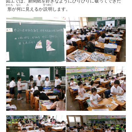
図工
では、
新聞紙
を
好
きなようにびりびりに
破
ってできた
かたち
なに
み
せつめい
形
が
何
に
見
えるか
説明
します。