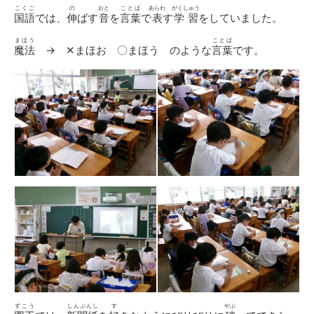
こくご
の
おと
ことば
あらわ
がくしゅう
国語
では、
伸
ばす
音
を
言葉
で
表
す
学習
をしていました。
まほう
ことば
魔法
→ ✕まほお 〇まほう のような
言葉
です。
ずこう
しんぶんし
す
やぶ