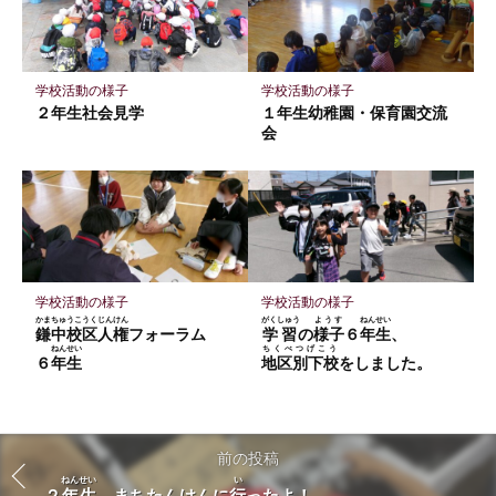
学校活動の様子
学校活動の様子
２年生社会見学
１年生幼稚園・保育園交流
会
学校活動の様子
学校活動の様子
かまちゅうこうくじんけん
がくしゅう
ようす
ねんせい
鎌中校区人権
フォーラム
学習
の
様子
６
年生
、
ねんせい
ちくべつげこう
６
年生
地区別下校
をしました。
前の投稿
ねんせい
い
２
年生
まちたんけんに
行
ったよ！