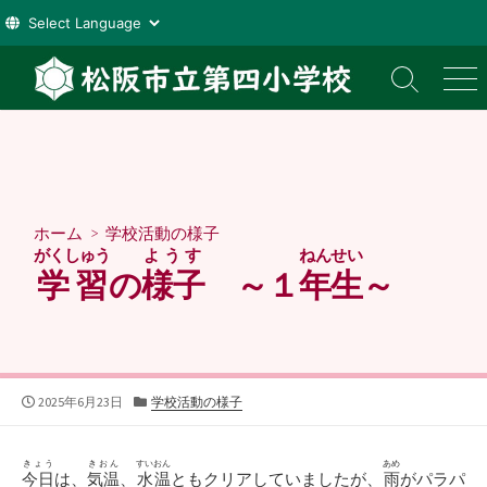
コ
ン
検
メ
索
ニ
テ
切
ュ
ン
り
ー
ツ
替
え
へ
ス
ホーム
>
学校活動の様子
キ
がくしゅう
ようす
ねんせい
ッ
学習
の
様子
～１
年生
～
プ
公
カ
2025年6月23日
学校活動の様子
開
テ
日
ゴ
リ
きょう
きおん
すいおん
あめ
今日
は、
気温
、
水温
ともクリアしていましたが、
雨
がパラパ
ー