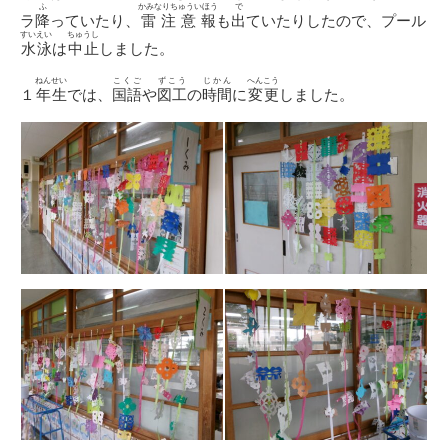
ふ
かみなりちゅういほう
で
ラ
降
っていたり、
雷注意報
も
出
ていたりしたので、プール
すいえい
ちゅうし
水泳
は
中止
しました。
ねんせい
こくご
ずこう
じかん
へんこう
１
年生
では、
国語
や
図工
の
時間
に
変更
しました。