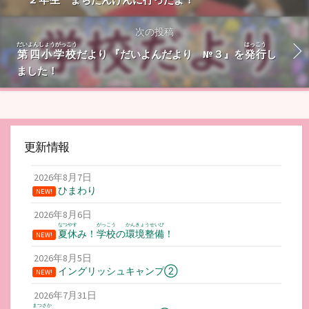
次の投稿
だいよんしょうがっこう
はっこう
第四小学校
だより 『だいよんだより №３』を
発行
し
ました！
更新情報
2026年8月7日
ひまわり
NEW!
2026年8月6日
なつやす
がっこう
かんきょうせいび
夏休
み！
学校
の
環境整備
！
NEW!
2026年8月5日
イングリッシュキャンプ②
NEW!
2026年7月31日
まつさか