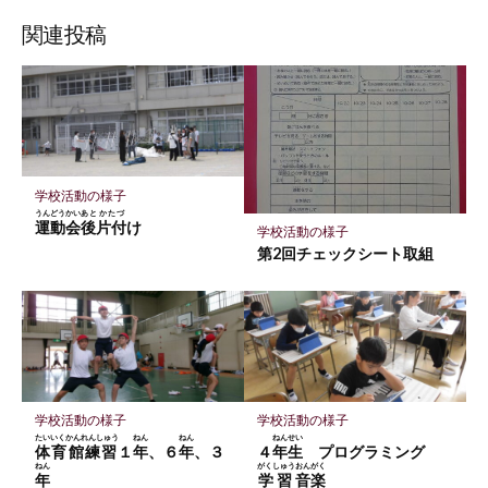
な
購
シ
シ
シ
保
ブ
読
ェ
ェ
ェ
存
関連投稿
ッ
ア
ア
ア
ク
マ
ー
ク
に
学校活動の様子
保
うんどうかい
あとかたづ
運動会
後片付
け
学校活動の様子
存
第2回チェックシート取組
学校活動の様子
学校活動の様子
たいいくかんれんしゅう
ねん
ねん
ねんせい
体育館練習
１
年
、６
年
、３
４
年生
プログラミング
ねん
がくしゅう
おんがく
年
学習
音楽