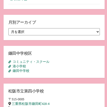
月別アーカイブ
月
別
ア
ー
カ
イ
鎌田中学校区
ブ
コミュニティ・スクール
港小学校
鎌田中学校
松阪市立第四小学校
〒515-0005
三重県松阪市鎌田町428-4