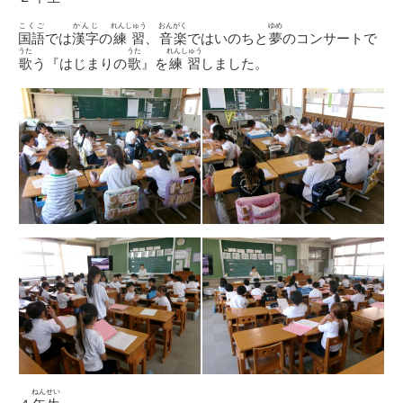
こくご
かんじ
れんしゅう
おんがく
ゆめ
国語
では
漢字
の
練習
、
音楽
ではいのちと
夢
のコンサートで
うた
うた
れんしゅう
歌
う『はじまりの
歌
』を
練習
しました。
ねんせい