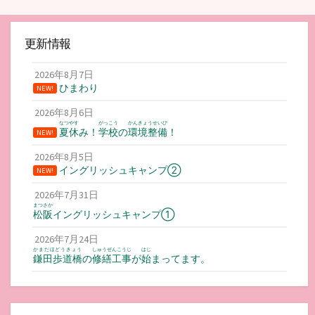
更新情報
2026年8月7日
ひまわり
NEW!
2026年8月6日
なつやす
がっこう
かんきょうせいび
夏休
み！
学校
の
環境整備
！
NEW!
2026年8月5日
イングリッシュキャンプ②
NEW!
2026年7月31日
まつさか
松阪
イングリッシュキャンプ①
2026年7月24日
かまだほどうきょう
しゅうぜんこうじ
はじ
鎌田歩道橋
の
修繕工事
が
始
まってます。