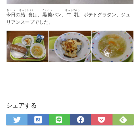
きょう
きゅうしょく
こくとう
ぎゅうにゅう
今日
の
給食
は、
黒糖
パン、
牛乳
、ポテトグラタン、ジュ
リアンスープでした。
シェアする
は
Feedly
Twitter
LINE
Facebook
Pocket
て
で
で
で
で
に