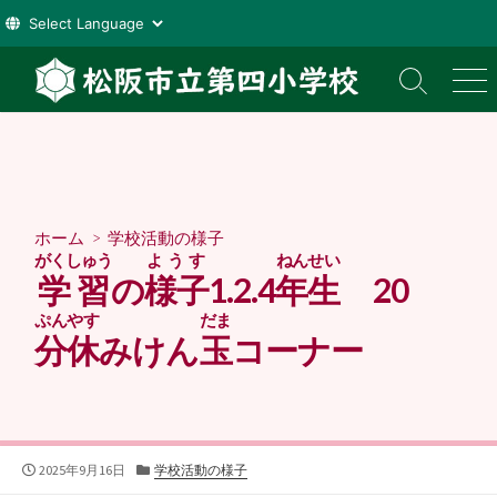
コ
ン
検
メ
索
ニ
テ
切
ュ
ン
り
ー
ツ
替
え
へ
ス
ホーム
>
学校活動の様子
キ
がくしゅう
ようす
ねんせい
ッ
学習
の
様子
1.2.4
年生
20
プ
ぷんやす
だま
分休
みけん
玉
コーナー
公
カ
2025年9月16日
学校活動の様子
開
テ