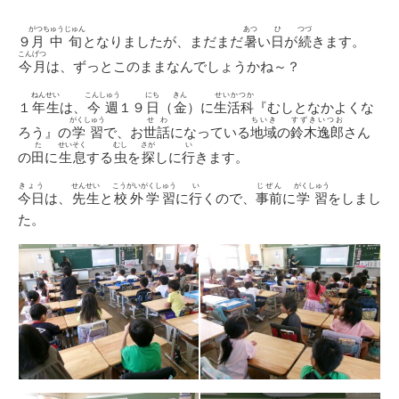
日
ゴ
リ
がつちゅうじゅん
あつ
ひ
つづ
９
月中旬
となりましたが、まだまだ
暑
い
日
が
続
きます。
ー
こんげつ
今月
は、ずっとこのままなんでしょうかね～？
ねんせい
こんしゅう
にち
きん
せいかつか
１
年生
は、
今週
１９
日
（
金
）に
生活科
『むしとなかよくな
がくしゅう
せわ
ちいき
すずきいつお
ろう』の
学習
で、お
世話
になっている
地域
の
鈴木逸郎
さん
た
せいそく
むし
さが
い
の
田
に
生息
する
虫
を
探
しに
行
きます。
きょう
せんせい
こうがいがくしゅう
い
じぜん
がくしゅう
今日
は、
先生
と
校外学習
に
行
くので、
事前
に
学習
をしまし
た。