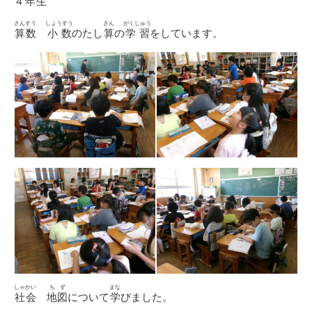
４
年生
さんすう
しょうすう
ざん
がくしゅう
算数
小数
のたし
算
の
学習
をしています。
しゃかい
ちず
まな
社会
地図
について
学
びました。