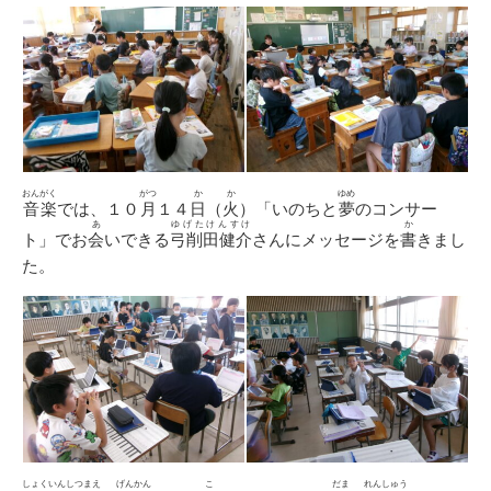
おんがく
がつ
か
か
ゆめ
音楽
では、１０
月
１４
日
（
火
）「いのちと
夢
のコンサー
あ
ゆげたけんすけ
か
ト」でお
会
いできる
弓削田健介
さんにメッセージを
書
きまし
た。
しょくいんしつまえ
げんかん
こ
だま
れんしゅう