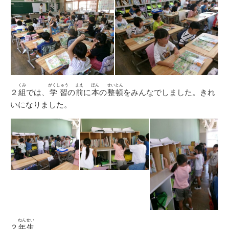
くみ
がくしゅう
まえ
ほん
せいとん
２
組
では、
学習
の
前
に
本
の
整頓
をみんなでしました。きれ
いになりました。
ねんせい
２
年生