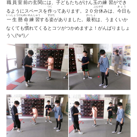
職員室前
の
玄関
には、
子
どもたちがけん
玉
の
練習
ができ
つく
ぷんやす
きょう
るようにスペースを
作
ってあります。２０
分休
みは、
今日
も
いっしょうけんめいれんしゅう
すがた
さいしょ
一生懸命練習
する
姿
がありました。
最初
は、うまくいか
な
なくても
慣
れてくるとコツがつかめますよ！がんばりましょ
う＼(^o^)／