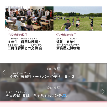
学校活動の様子
学校活動の様子
ねんせい
かまだようちえん
えんそく
ねんせい
１
年生
鎌田幼稚園
・
遠足
５
年生
みさとほいくえん
こうりゅうかい
さいくうれきしはくぶつかん
三郷保育園
との
交流会
斎宮歴史博物館
前の投稿
ねんせい
かていか
づく
６
年生
家庭科
トートバッグ
作
り ６－２
次の投稿
きょう
きゅうしょく
今日
の
給食
は『ちゃちゃもランチ
』