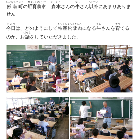
いいなんちょう
ひいくのうか
もりもと
うし
いがい
飯南町
の
肥育農家
森本
さんの
牛
さん
以外
にあまりありま
せん。
きょう
とくさんまつさかにく
うし
そだ
今日
は、どのようにして
特産松阪肉
になる
牛
さんを
育
てる
はなし
のか、お
話
をしていただきました。