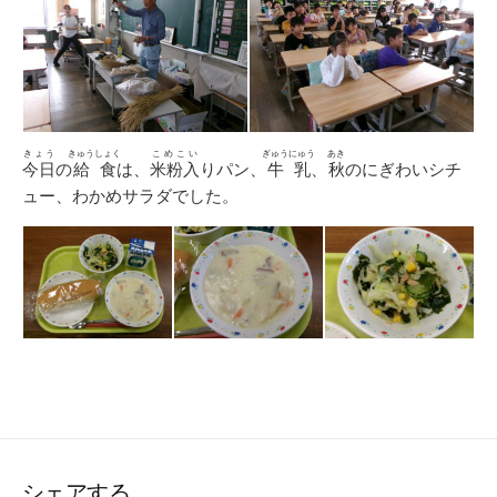
きょう
きゅうしょく
こめこい
ぎゅうにゅう
あき
今日
の
給食
は、
米粉入
りパン、
牛乳
、
秋
のにぎわいシチ
ュー、わかめサラダでした。
シェアする