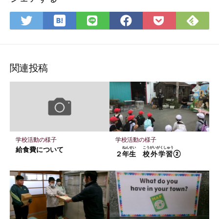
は
Feedly
Twitter
LINE
Facebook
Pocket
て
で
で
で
で
に
な
購
シ
シ
シ
保
ブ
読
ェ
ェ
ェ
存
関連投稿
ッ
ア
ア
ア
ク
マ
ー
ク
に
学校活動の様子
学校活動の様子
保
給食費について
ねんせい
こうがいがくしゅう
２
年生
校外学習
②
存