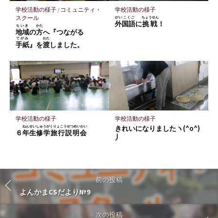
学校活動の様子
/
コミュニティ・
学校活動の様子
スクール
がいこくご
ちょうせん
外国語
に
挑戦
！
ちいき
かた
地域
の
方
へ『つながる
てがみ
わた
手紙
』を
渡
しました。
学校活動の様子
学校活動の様子
ねんせい
しゅうがくりょこうせつめいかい
きれいになりましたヽ(^o^)
６
年生
修学旅行説明会
丿
前の投稿
よんかまCSだより№9
次の投稿