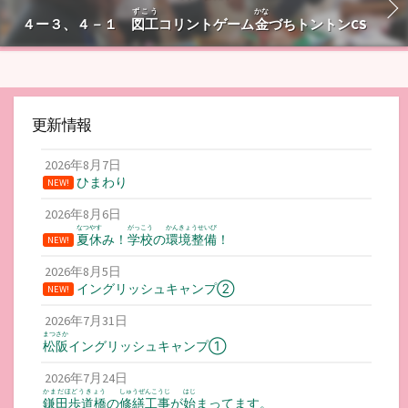
ずこう
かな
４ー３、４－１
図工
コリントゲーム
金
づちトントンCS
更新情報
2026年8月7日
ひまわり
NEW!
2026年8月6日
なつやす
がっこう
かんきょうせいび
夏休
み！
学校
の
環境整備
！
NEW!
2026年8月5日
イングリッシュキャンプ②
NEW!
2026年7月31日
まつさか
松阪
イングリッシュキャンプ①
2026年7月24日
かまだほどうきょう
しゅうぜんこうじ
はじ
鎌田歩道橋
の
修繕工事
が
始
まってます。