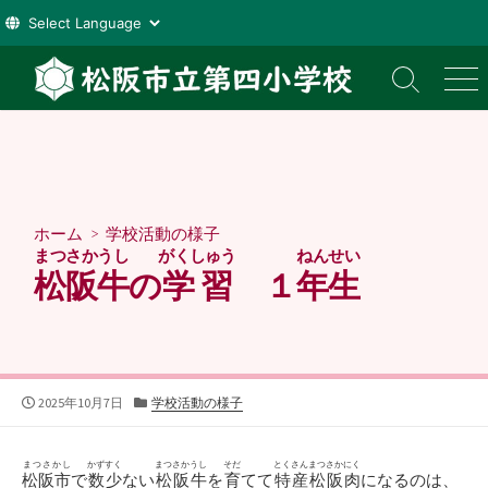
コ
ン
検
メ
索
ニ
テ
切
ュ
ン
り
ー
ツ
替
え
へ
ス
ホーム
>
学校活動の様子
キ
まつさかうし
がくしゅう
ねんせい
ッ
松阪牛
の
学習
１
年生
プ
公
カ
2025年10月7日
学校活動の様子
開
テ
日
ゴ
リ
まつさかし
かずすく
まつさかうし
そだ
とくさんまつさかにく
松阪市
で
数少
ない
松阪牛
を
育
てて
特産松阪肉
になるのは、
ー