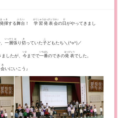
はっき
ぶたい
がくしゅうはっぴょうかい
ひ
発揮
する
舞台
！
学習発表会
の
日
がやってきまし
いっそう
は
き
こ
で、
一層
張
り
切
っていた
子
どもたち＼(^o^)／
いま
いちばん
はっぴょう
きましたが、
今
までで
一番
のできの
発表
でした。
あ
に
会
いにいこう』