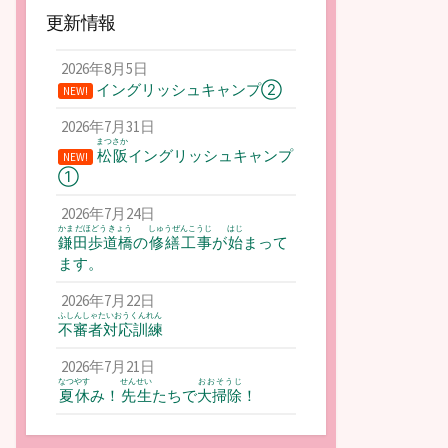
更新情報
2026年8月5日
イングリッシュキャンプ②
NEW!
2026年7月31日
まつさか
松阪
イングリッシュキャンプ
NEW!
①
2026年7月24日
かまだほどうきょう
しゅうぜんこうじ
はじ
鎌田歩道橋
の
修繕工事
が
始
まって
ます。
2026年7月22日
ふしんしゃたいおうくんれん
不審者対応訓練
2026年7月21日
なつやす
せんせい
おおそうじ
夏休
み！
先生
たちで
大掃除
！