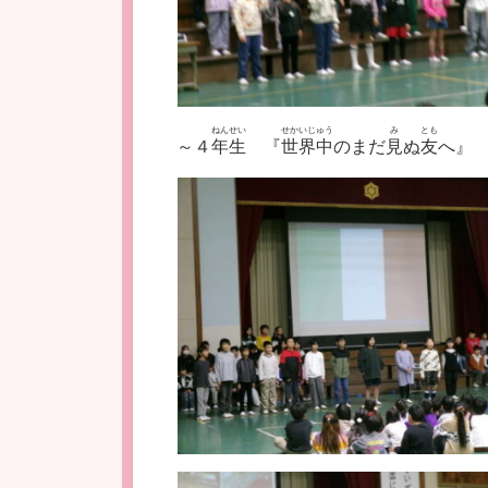
ねんせい
せかいじゅう
み
とも
～４
年生
『
世界中
のまだ
見
ぬ
友
へ』