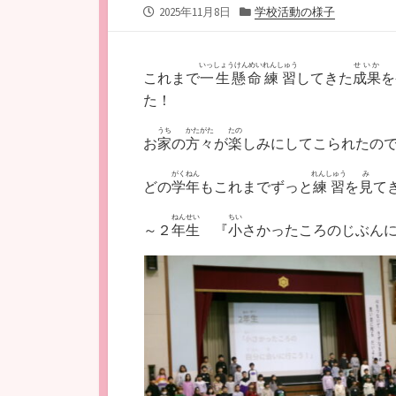
公
カ
2025年11月8日
学校活動の様子
開
テ
日
ゴ
リ
いっしょうけんめい
れんしゅう
せいか
これまで
一生懸命
練習
してきた
成果
を
ー
た！
うち
かたがた
たの
お
家
の
方々
が
楽
しみにしてこられたの
がくねん
れんしゅう
み
どの
学年
もこれまでずっと
練習
を
見
て
ねんせい
ちい
～２
年生
『
小
さかったころのじぶん