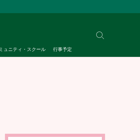
検
索
ミュニティ・スクール
行事予定
切
り
替
え