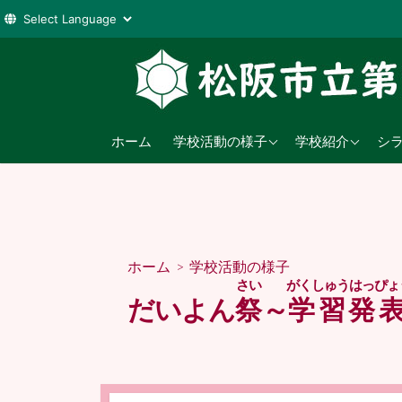
コ
ン
テ
ン
2026年度
学校教育目標
ツ
ホーム
学校活動の様子
学校紹介
シ
へ
2025年度
沿革
ス
2024年度
日課表
キ
ッ
児童数
プ
ホーム
>
学校活動の様子
交通アクセス
さい
がくしゅうはっぴょ
だいよん
祭
～
学習発