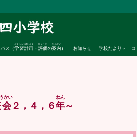
がくしゅうけいかく
ひょうか
あんない
2026年度
ラバス（
学習計画
・
評価
の
案内
）
お知らせ
学校だより
コ
2025年度
2024年度
うかい
ねん
表会
２，４，６
年
～