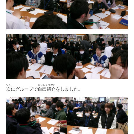
つぎ
じこしょうかい
次
にグループで
自己紹介
をしました。