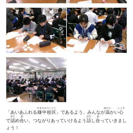
かまちゅうこうく
あたた
こころ
「あいあふれる
鎌中校区
」であるよう、みんなが
温
かい
心
みと
あ
はな
あ
で
認
め
合
い、つながりあっていけるよう
話
し
合
っていきまし
ょう！