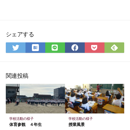
シェアする
は
Feedly
Twitter
LINE
Facebook
Pocket
て
で
で
で
で
に
な
購
シ
シ
シ
保
ブ
読
ェ
ェ
ェ
存
関連投稿
ッ
ア
ア
ア
ク
マ
ー
ク
に
学校活動の様子
学校活動の様子
保
体育参観 ４年生
授業風景