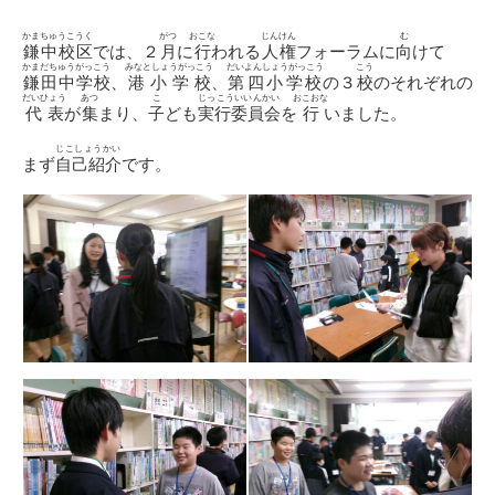
日
ゴ
リ
かまちゅうこうく
がつ
おこな
じんけん
む
鎌中校区
では、２
月
に
行
われる
人権
フォーラムに
向
けて
ー
かまだちゅうがっこう
みなとしょうがっこう
だいよんしょうがっこう
こう
鎌田中学校
、
港小学校
、
第四小学校
の３
校
のそれぞれの
だいひょう
あつ
こ
じっこういいんかい
おこおな
代表
が
集
まり、
子
ども
実行委員会
を
行
いました。
じこしょうかい
まず
自己紹介
です。