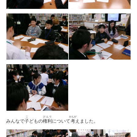
こ
けんり
かんが
みんなで
子
どもの
権利
について
考
えました。