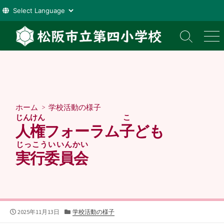
コ
ン
検
メ
索
ニ
テ
切
ュ
ン
り
ー
ツ
替
え
へ
ス
ホーム
>
学校活動の様子
キ
じんけん
こ
ッ
人権
フォーラム
子
ども
プ
じっこういいんかい
実行委員会
公
カ
2025年11月13日
学校活動の様子
開
テ