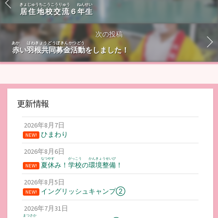
きょじゅうちこうこうりゅう
ねんせい
居住地校交流
６
年生
次の投稿
あか
はねきょうどうぼきんかつどう
赤
い
羽根共同募金活動
をしました！
更新情報
2026年8月7日
ひまわり
NEW!
2026年8月6日
なつやす
がっこう
かんきょうせいび
夏休
み！
学校
の
環境整備
！
NEW!
2026年8月5日
イングリッシュキャンプ②
NEW!
2026年7月31日
まつさか