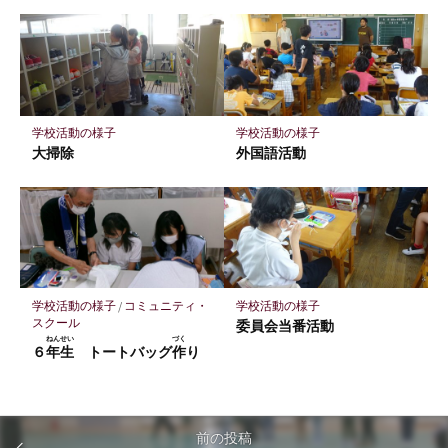
存
学校活動の様子
学校活動の様子
大掃除
外国語活動
学校活動の様子
/
コミュニティ・
学校活動の様子
スクール
委員会当番活動
ねんせい
づく
６
年生
トートバッグ
作
り
前の投稿