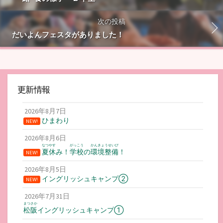
次の投稿
だいよんフェスタがありました！
更新情報
2026年8月7日
ひまわり
NEW!
2026年8月6日
なつやす
がっこう
かんきょうせいび
夏休
み！
学校
の
環境整備
！
NEW!
2026年8月5日
イングリッシュキャンプ②
NEW!
2026年7月31日
まつさか
松阪
イングリッシュキャンプ①