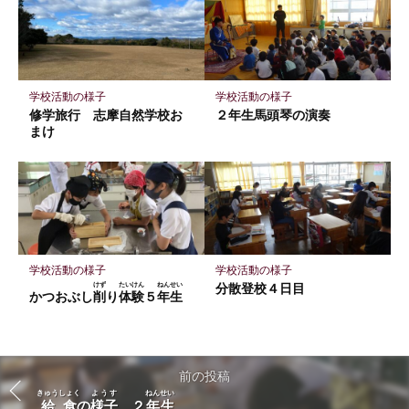
学校活動の様子
学校活動の様子
修学旅行 志摩自然学校お
２年生馬頭琴の演奏
まけ
学校活動の様子
学校活動の様子
けず
たいけん
ねんせい
分散登校４日目
かつおぶし
削
り
体験
５
年生
前の投稿
きゅうしょく
ようす
ねんせい
給食
の
様子
２
年生