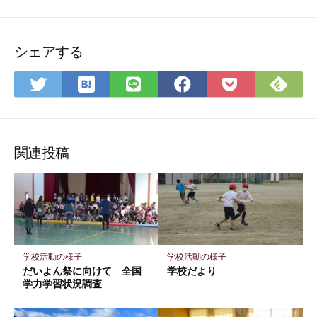
シェアする
は
Feedly
Twitter
LINE
Facebook
Pocket
て
で
で
で
で
に
な
購
シ
シ
シ
保
ブ
読
ェ
ェ
ェ
存
関連投稿
ッ
ア
ア
ア
ク
マ
ー
ク
に
学校活動の様子
学校活動の様子
保
だいよん祭に向けて 全国
学校だより
存
学力学習状況調査