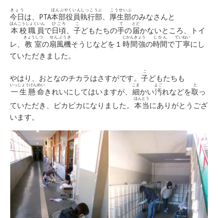
日
ゴ
リ
きょう
ほんぶやくいんしっこうぶ
こうせいぶ
今日
は、PTA
本部役員執行部
、
厚生部
のみなさんと
ー
ほんこうしょくいん
ひごろ
こ
て
とど
本校職員
で
日頃
、
子
どもたちの
手
の
届
かないところ、トイ
きょうしつ
せんぷうき
じかんきょう
じかん
ていねい
レ、
教室
の
扇風機
そうじなどを１
時間強
の
時間
で
丁寧
にし
ていただきました。
こ
やはり、おとなのチカラはさすがです。
子
どもたちも
いっしょうけんめい
こま
よご
と
一生懸命
きれいにしてはいますが、
細
かい
汚
れなどを
取
っ
ほんとう
ていただき、ピカピカになりました。
本当
にありがとうござ
います。