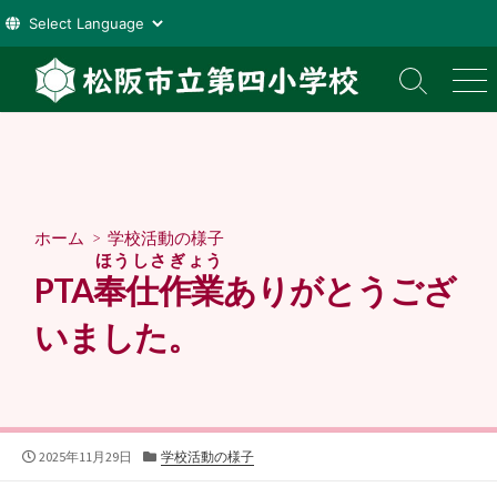
コ
ン
検
メ
索
ニ
テ
切
ュ
ン
り
ー
ツ
替
え
へ
ス
ホーム
>
学校活動の様子
キ
ほうしさぎょう
ッ
PTA
奉仕作業
ありがとうござ
プ
いました。
公
カ
2025年11月29日
学校活動の様子
開
テ