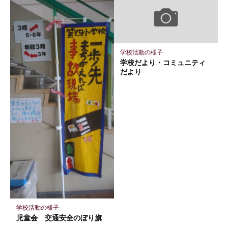
ク
マ
ー
ク
に
学校活動の様子
保
学校だより・コミュニティ
存
だより
学校活動の様子
児童会 交通安全のぼり旗