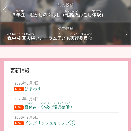
前の投稿
ねんせい
しちりん
ひ
たいけん
３
年生
むかしのくらし（
七輪
火
おこし
体験
）
次の投稿
かまちゅうこうく
じんけん
こ
じっこういいんかい
鎌中校区
人権
フォーラム
子
ども
実行委員会
更新情報
2026年8月7日
ひまわり
NEW!
2026年8月6日
なつやす
がっこう
かんきょうせいび
夏休
み！
学校
の
環境整備
！
NEW!
2026年8月5日
イングリッシュキャンプ②
NEW!