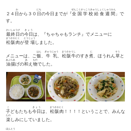
日
ゴ
リ
か
にち
ぜんこくがっこうきゅうしょくしゅうかん
２４
日
から３０
日
の今日までが『
全国学校給食週間
」で
ー
す。
さいしゅうび
きょう
最終日
の
今日
は、『ちゃちゃもランチ』でメニューに
まつさかにく
とうじょう
松阪肉
が
登場
しました。
はん
ぎゅうにゅう
まつさかうし
に
そう
メニューは、ご
飯
、
牛乳
、
松阪牛
のすき
煮
、ほうれん
草
と
あぶらあ
あ
もの
油揚
げの
和
え
物
でした。
こ
きょう
まつさかにく
子
どもたちも
今日
は、
松阪肉
！！！！ということで、みんな
たの
楽
しみにしていました。
ほんとう