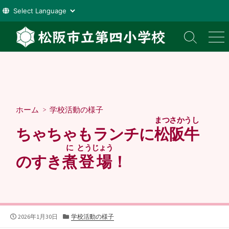
コ
ン
検
メ
索
ニ
テ
切
ュ
ン
り
ー
ツ
替
え
へ
ス
ホーム
>
学校活動の様子
キ
まつさかうし
ッ
ちゃちゃもランチに
松阪牛
プ
に
とうじょう
のすき
煮
登場
！
公
カ
2026年1月30日
学校活動の様子
開
テ