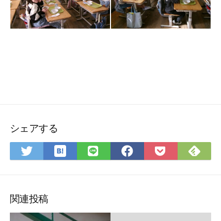
シェアする
は
Feedly
Twitter
LINE
Facebook
Pocket
て
で
で
で
で
に
な
購
シ
シ
シ
保
ブ
読
ェ
ェ
ェ
存
関連投稿
ッ
ア
ア
ア