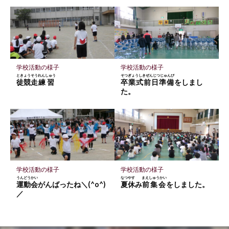
学校活動の様子
学校活動の様子
ときょうそう
れんしゅう
そつぎょうしきぜんじつじゅんび
徒競走
練習
卒業式前日準備
をしまし
た。
学校活動の様子
学校活動の様子
うんどうかい
なつやす
まえしゅうかい
運動会
がんばったね＼(^o^)
夏休
み
前集会
をしました。
／