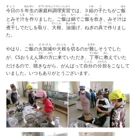
日
ゴ
リ
きょう
ねんせい
かていかちょうりじっしゅう
くみ
こ
はん
今日
の５
年生
の
家庭科調理実習
では、３
組
の
子
たちがご
飯
ー
しる
つく
はん
なべ
はん
た
しる
とみそ
汁
を
作
りました。ご
飯
は
鍋
でご
飯
を
炊
き、みそ
汁
は
にぼ
と
だいこん
あぶらあ
ぐ
つく
煮干
しでだしを
取
り、
大根
、
油揚
げ、ねぎの
具
で
作
りまし
た。
はん
ひかげん
だいこん
き
むずか
やはり、ご
飯
の
火加減
や
大根
を
切
るのが
難
しそうでした
たい
かた
き
ていねい
おし
が、CSおうえん
隊
の
方
に
来
ていただき、
丁寧
に
教
えていた
き
じぶん
ぶんたん
だけるので、
聴
きながら、がんばって
自分
の
分担
をこなして
いました。いつもありがとうございます。