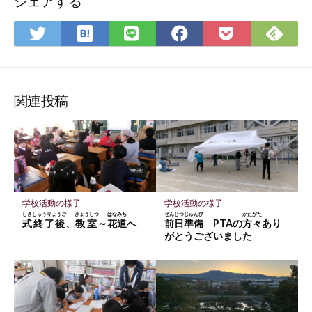
シェアする
は
Feedly
Twitter
LINE
Facebook
Pocket
て
で
で
で
で
に
な
購
シ
シ
シ
保
ブ
読
ェ
ェ
ェ
存
関連投稿
ッ
ア
ア
ア
ク
マ
ー
ク
に
学校活動の様子
学校活動の様子
保
しきしゅうりょうご
きょうしつ
はなみち
ぜんじつじゅんび
かたがた
式終了後
、
教室
～
花道
へ
前日準備
PTAの
方々
あり
存
がとうございました