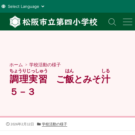
コ
ン
検
メ
索
ニ
テ
切
ュ
ン
り
ー
ツ
替
え
へ
ス
ホーム
>
学校活動の様子
キ
ちょうりじっしゅう
はん
しる
ッ
調理実習
ご
飯
とみそ
汁
プ
５－３
公
カ
2026年2月12日
学校活動の様子
開
テ