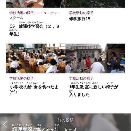
学校活動の様子
/
コミュニティ・
学校活動の様子
スクール
修学旅行19
ほうかごがくしゅうかい
CS
放課後学習会
（２，３
ねんせい
年生
）
学校活動の様子
学校活動の様子
しょうがっこう
きゅうしょく
た
ねんせい
きょうしつ
あたら
いす
小学校
の
給食
を
食
べたよ
1
年生
教室
に
新
しい
椅子
が
はい
(^^♪
入
りました
前の投稿
ちょうりじっしゅう
はん
しる
調理実習
ご
飯
とみそ
汁
５－２