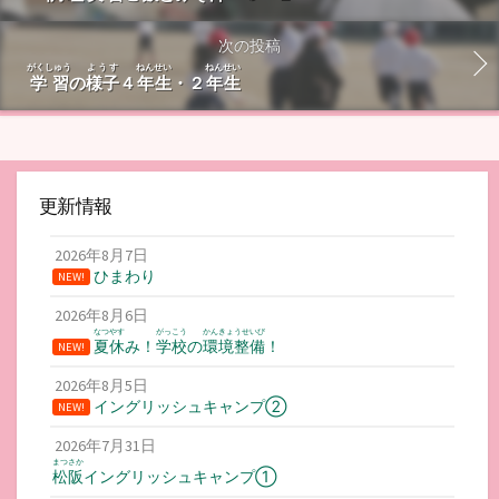
次の投稿
がくしゅう
ようす
ねんせい
ねんせい
学習
の
様子
４
年生
・２
年生
更新情報
2026年8月7日
ひまわり
NEW!
2026年8月6日
なつやす
がっこう
かんきょうせいび
夏休
み！
学校
の
環境整備
！
NEW!
2026年8月5日
イングリッシュキャンプ②
NEW!
2026年7月31日
まつさか
松阪
イングリッシュキャンプ①