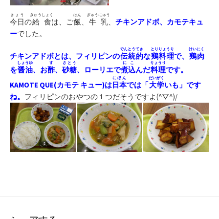
きょう
きゅうしょく
はん
ぎゅうにゅう
今日
の
給食
は、ご
飯
、
牛乳
、
チキンアドボ、カモテキュ
ー
でした。
でんとうてき
とりりょうり
けいにく
チキンアドボとは、フィリピンの
伝統的
な
鶏料理
で、
鶏肉
しょうゆ
す
さとう
にこ
りょうり
を
醤油
、お
酢
、
砂糖
、ローリエで
煮込
んだ
料理
です。
にほん
だいがく
KAMOTE QUE(カモテ キュー)は
日本
では「
大学
いも」です
ね。
フィリピンのおやつの１つだそうですよ(^▽^)/