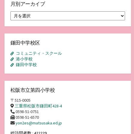
月別アーカイブ
月
別
ア
ー
カ
イ
鎌田中学校区
ブ
コミュニティ・スクール
港小学校
鎌田中学校
松阪市立第四小学校
〒515-0005
三重県松阪市鎌田町428-4
0598-51-0751
0598-51-6570
yon2es@matsusaka.ed.jp
総訪問者数 : 422229