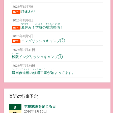
2026年8月7日
ひまわり
NEW!
2026年8月6日
なつやす
がっこう
かんきょうせいび
夏休
み！
学校
の
環境整備
！
NEW!
2026年8月5日
イングリッシュキャンプ②
NEW!
2026年7月31日
まつさか
松阪
イングリッシュキャンプ①
2026年7月24日
かまだほどうきょう
しゅうぜんこうじ
はじ
鎌田歩道橋
の
修繕工事
が
始
まってます。
直近の行事予定
学校施設を閉じる日
8
2026年8月10日