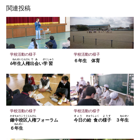
ェ
ェ
ェ
存
ッ
ア
ア
ア
関連投稿
ク
マ
ー
ク
に
保
学校活動の様子
学校活動の様子
存
ねんせい
じんけん
であ
がくしゅう
６年生 体育
6
年生
人権
出会
い
学習
学校活動の様子
学校活動の様子
かまちゅうこうくじんけん
きょう
きゅうしょく
ようす
ねんせい
鎌中校区人権
フォーラム
今日
の
給食
の
様子
３
年生
ねんせい
６
年生