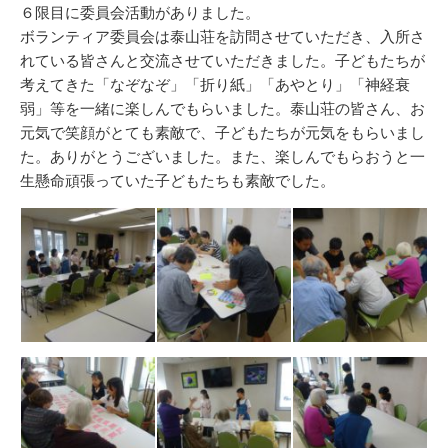
リ
６限目に委員会活動がありました。
ー
ボランティア委員会は泰山荘を訪問させていただき、入所さ
れている皆さんと交流させていただきました。子どもたちが
考えてきた「なぞなぞ」「折り紙」「あやとり」「神経衰
弱」等を一緒に楽しんでもらいました。泰山荘の皆さん、お
元気で笑顔がとても素敵で、子どもたちが元気をもらいまし
た。ありがとうございました。また、楽しんでもらおうと一
生懸命頑張っていた子どもたちも素敵でした。