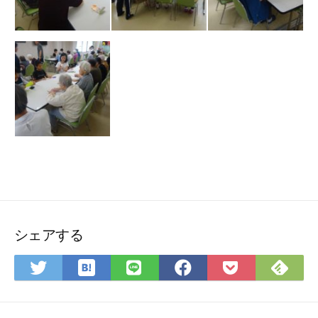
シェアする
は
Fee
Twitter
LINE
Facebook
Pocket
て
で
で
で
で
に
な
購
シ
シ
シ
保
ブ
読