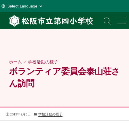
コ
ン
検
メ
索
ニ
テ
切
ュ
ン
り
ー
ツ
替
え
へ
ス
ホーム
>
学校活動の様子
キ
ボランティア委員会泰山荘さ
ッ
プ
ん訪問
公
カ
2019年9月5日
学校活動の様子
開
テ
日
ゴ