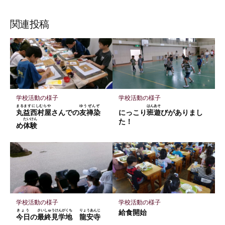
な
購
シ
シ
シ
保
ブ
読
ェ
ェ
ェ
存
関連投稿
ッ
ア
ア
ア
ク
マ
ー
ク
に
学校活動の様子
学校活動の様子
保
まるますにしむらや
ゆうぜんぞ
はんあそ
丸益西村屋
さんでの
友禅染
にっこり
班遊
びがありまし
存
たいけん
た！
め
体験
学校活動の様子
学校活動の様子
きょう
さいしゅうけんがくち
りょうあんじ
給食開始
今日
の
最終見学地
龍安寺