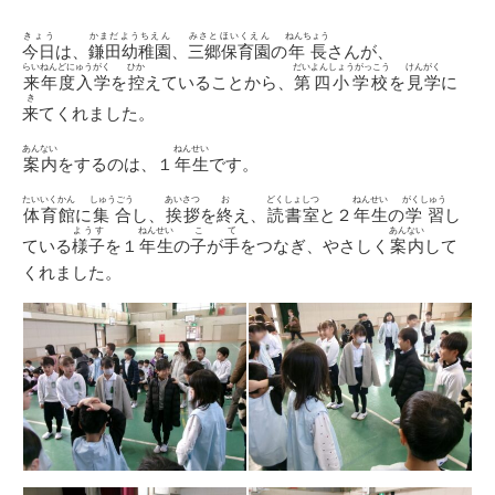
日
ゴ
リ
きょう
かまだようちえん
みさとほいくえん
ねんちょう
今日
は、
鎌田幼稚園
、
三郷保育園
の
年長
さんが、
ー
らいねんどにゅうがく
ひか
だいよんしょうがっこう
けんがく
来年度入学
を
控
えていることから、
第四小学校
を
見学
に
き
来
てくれました。
あんない
ねんせい
案内
をするのは、１
年生
です。
たいいくかん
しゅうごう
あいさつ
お
どくしょしつ
ねんせい
がくしゅう
体育館
に
集合
し、
挨拶
を
終
え、
読書室
と２
年生
の
学習
し
ようす
ねんせい
こ
て
あんない
ている
様子
を１
年生
の
子
が
手
をつなぎ、やさしく
案内
して
くれました。