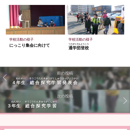
学校活動の様子
学校活動の様子
にっこり集会に向けて
つうがくだんとうこう
通学団登校
前の投稿
ねんせい
そうごうたんきゅうがくしゅう
はっぴょうかい
４
年生
総合探究学習
発表会
次の投稿
ねんせい
そうごうたんきゅうがくしゅう
３
年生
総合探究学習