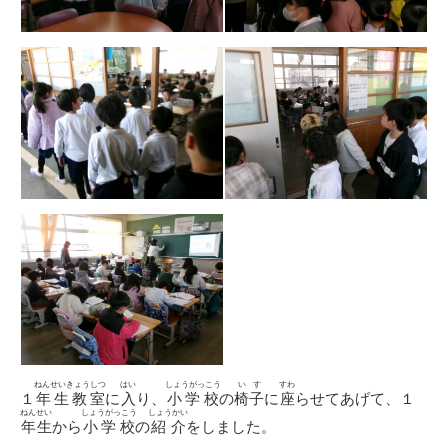
ねんせいきょうしつ
はい
しょうがっこう
いす
すわ
１
年生教室
に
入
り、
小学校
の
椅子
に
座
らせてあげて、１
ねんせい
しょうがっこう
しょうかい
年生
から
小学校
の
紹介
をしました。