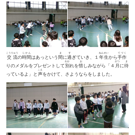
こうりゅう
じかん
ま
す
ねんせい
てづく
交流
の
時間
はあっという
間
に
過
ぎていき、１
年生
から
手作
わか
お
がつ
ま
りのメダルをプレゼントして
別
れを
惜
しみながら「４
月
に
待
こえ
っているよ」と
声
をかけて、さようならをしました。