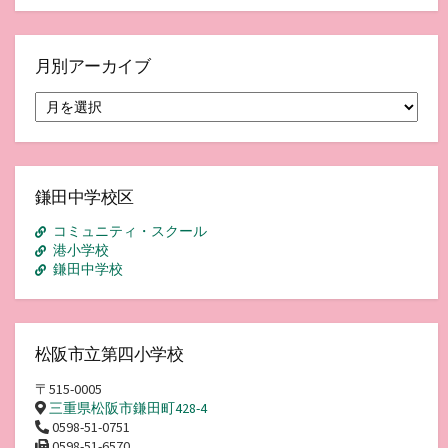
月別アーカイブ
月
別
ア
ー
カ
イ
鎌田中学校区
ブ
コミュニティ・スクール
港小学校
鎌田中学校
松阪市立第四小学校
〒515-0005
三重県松阪市鎌田町428-4
0598-51-0751
0598-51-6570