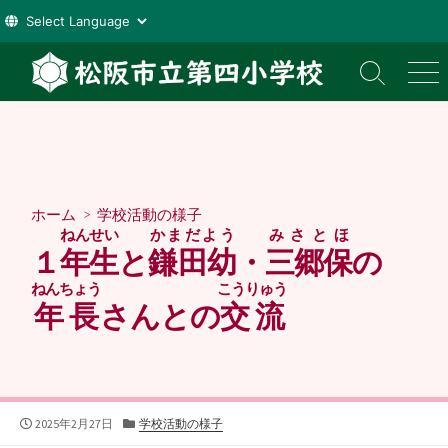
コ
ン
検
メ
索
ニ
テ
切
ュ
ン
り
ー
ツ
替
え
へ
ス
ホーム
>
学校活動の様子
キ
ねんせい
かまだよう
みさとほ
ッ
１
年生
と
鎌田幼
・
三郷保
の
プ
ねんちょう
こうりゅう
年長
さんとの
交流
公
カ
2025年2月27日
学校活動の様子
開
テ