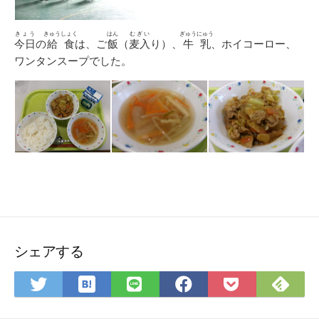
きょう
きゅうしょく
はん
むぎい
ぎゅうにゅう
今日
の
給食
は、ご
飯
（
麦入
り）、
牛乳
、ホイコーロー、
ワンタンスープでした。
シェアする
は
Feedly
Twitter
LINE
Facebook
Pocket
て
で
で
で
で
に