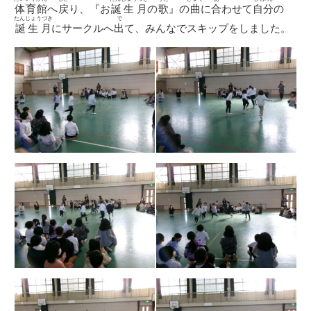
体育館
へ
戻
り、『お
誕生月
の
歌
』の
曲
に
合
わせて
自分
の
たんじょうづき
で
誕生月
にサークルへ
出
て、みんなでスキップをしました。