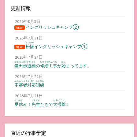
更新情報
2026年8月5日
イングリッシュキャンプ②
NEW!
2026年7月31日
まつさか
松阪
イングリッシュキャンプ①
NEW!
2026年7月24日
かまだほどうきょう
しゅうぜんこうじ
はじ
鎌田歩道橋
の
修繕工事
が
始
まってます。
2026年7月22日
ふしんしゃたいおうくんれん
不審者対応訓練
2026年7月21日
なつやす
せんせい
おおそうじ
夏休
み！
先生
たちで
大掃除
！
直近の行事予定