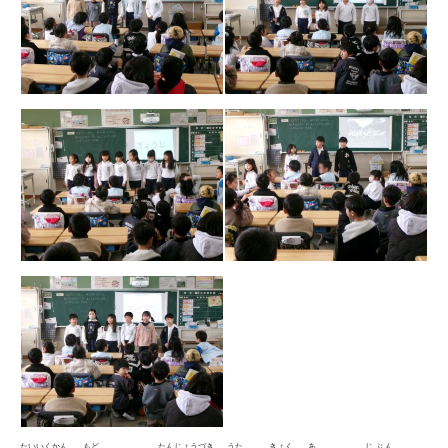
たいいくかん
もど
たんじょうづき
うた
きょく
あ
じぶん