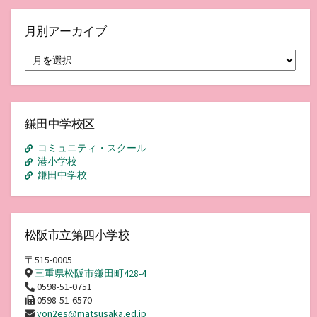
月別アーカイブ
月
別
ア
ー
カ
イ
鎌田中学校区
ブ
コミュニティ・スクール
港小学校
鎌田中学校
松阪市立第四小学校
〒515-0005
三重県松阪市鎌田町428-4
0598-51-0751
0598-51-6570
yon2es@matsusaka.ed.jp