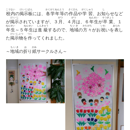
日
ゴ
リ
こうない
けいじばん
かくがくねんとう
さくひん
がくしゅう
し
校内
の
掲示板
には、
各学年等
の
作品
や
学習
、お
知
らせなど
ー
けいじ
がつ
がつ
ねんせい
そつぎょう
が
掲示
されていますが、３
月
、４
月
は、６
年生
が
卒業
、１
ねんせい
ねんせい
しんきゅう
ちいき
かたがた
いわ
あらわ
年生
～５
年生
は
進級
するので、
地域
の
方々
がお
祝
いを
表
し
けいじぶつ
つく
た
掲示物
を
作
ってくれました。
ちいき
お
がみ
～
地域
の
折
り
紙
サークルさん～