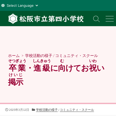
コ
ン
検
メ
索
ニ
テ
切
ュ
ン
り
ー
ツ
替
え
へ
ス
ホーム
>
学校活動の様子
/
コミュニティ・スクール
キ
そつぎょう
しんきゅう
む
いわ
ッ
卒業
・
進級
に
向
けてお
祝
い
プ
けいじ
掲示
公
カ
2025年3月12日
学校活動の様子
/
コミュニティ・スクール
開
テ