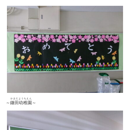
かまだようちえん
～
鎌田幼稚園
～