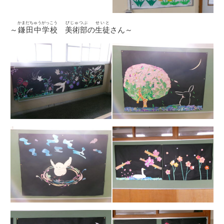
かまだちゅうがっこう
びじゅつぶ
せいと
～
鎌田中学校
美術部
の
生徒
さん～