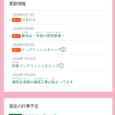
更新情報
2026年8月7日
ひまわり
NEW!
2026年8月6日
なつやす
がっこう
かんきょうせいび
夏休
み！
学校
の
環境整備
！
NEW!
2026年8月5日
イングリッシュキャンプ②
NEW!
2026年7月31日
まつさか
松阪
イングリッシュキャンプ①
2026年7月24日
かまだほどうきょう
しゅうぜんこうじ
はじ
鎌田歩道橋
の
修繕工事
が
始
まってます。
直近の行事予定