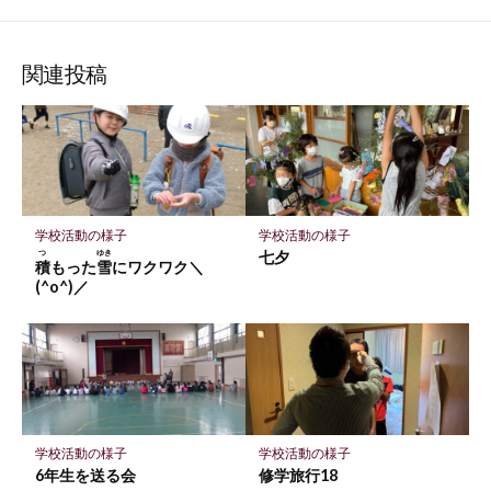
て
で
で
で
で
に
な
購
シ
シ
シ
保
ブ
読
ェ
ェ
ェ
存
関連投稿
ッ
ア
ア
ア
ク
マ
ー
ク
に
学校活動の様子
学校活動の様子
保
つ
ゆき
七夕
積
もった
雪
にワクワク＼
存
(^o^)／
学校活動の様子
学校活動の様子
6年生を送る会
修学旅行18