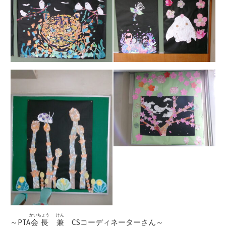
かいちょう
けん
～PTA
会長
兼
CSコーディネーターさん～