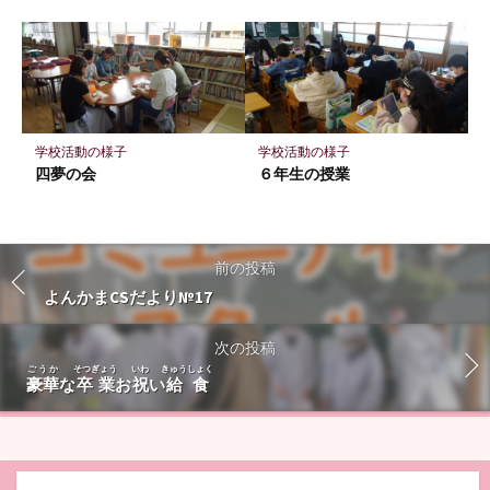
学校活動の様子
学校活動の様子
四夢の会
６年生の授業
前の投稿
よんかまCSだより№17
次の投稿
ごうか
そつぎょう
いわ
きゅうしょく
豪華
な
卒業
お
祝
い
給食