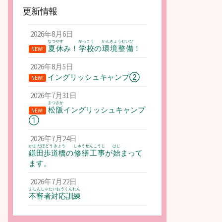
更新情報
2026年8月6日
なつやす
がっこう
かんきょうせいび
夏休
み！
学校
の
環境整備
！
NEW!
2026年8月5日
イングリッシュキャンプ②
NEW!
2026年7月31日
まつさか
松阪
イングリッシュキャンプ
NEW!
①
2026年7月24日
かまだほどうきょう
しゅうぜんこうじ
はじ
鎌田歩道橋
の
修繕工事
が
始
まって
ます。
2026年7月22日
ふしんしゃたいおうくんれん
不審者対応訓練