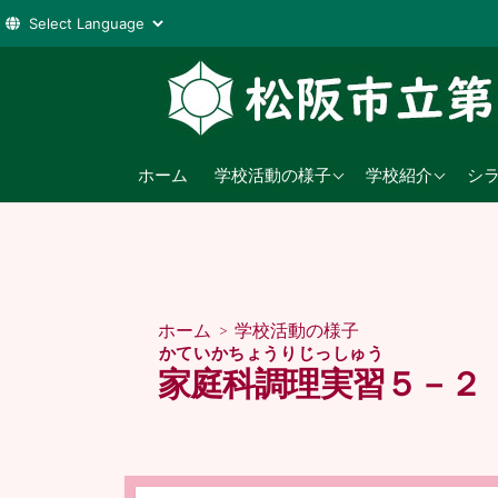
コ
ン
テ
ン
2026年度
学校教育目標
ツ
ホーム
学校活動の様子
学校紹介
シ
へ
2025年度
沿革
ス
2024年度
日課表
キ
ッ
児童数
プ
ホーム
>
学校活動の様子
交通アクセス
かていかちょうりじっしゅう
家庭科調理実習
５－２