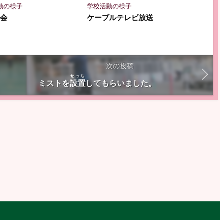
動の様子
学校活動の様子
の会
ケーブルテレビ放送
次の投稿
せっち
ミストを
設置
してもらいました。