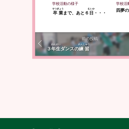
学校活動の様子
学校活
そつぎょう
むいか
四夢
卒業
まで、あと６
日
・・・
前の投稿
ねんせい
れんしゅう
３
年生
ダンスの
練習