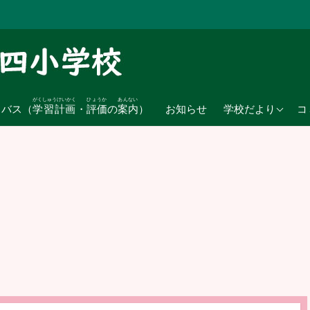
がくしゅうけいかく
ひょうか
あんない
2026年度
ラバス（
学習計画
・
評価
の
案内
）
お知らせ
学校だより
コ
2025年度
2024年度