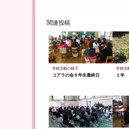
て
で
な
シ
ブ
ェ
関連投稿
ッ
ア
ク
マ
ー
ク
に
保
学校活動の様子
学校活
存
コアラの会６年生最終日
１年