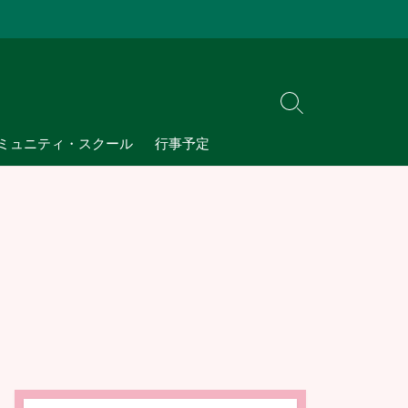
検
索
ミュニティ・スクール
行事予定
切
り
替
え