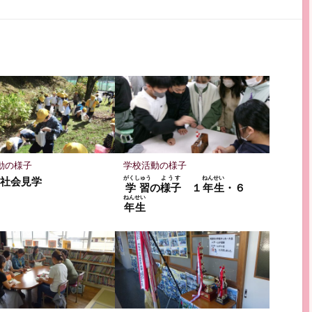
で
で
で
に
購
シ
シ
保
読
ェ
ェ
存
ア
ア
動の様子
学校活動の様子
がくしゅう
ようす
ねんせい
 社会見学
学習
の
様子
１
年生
・６
ねんせい
年生