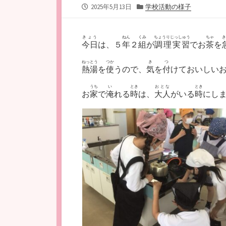
公
カ
2025年5月13日
学校活動の様子
開
テ
日
ゴ
リ
きょう
ねん
くみ
ちょうりじっしゅう
ちゃ
き
今日
は、５
年
２
組
が
調理実習
でお
茶
を
ー
ねっとう
つか
き
つ
熱湯
を
使
うので、
気
を
付
けておいしい
うち
い
とき
おとな
とき
お
家
で
淹
れる
時
は、
大人
がいる
時
にし