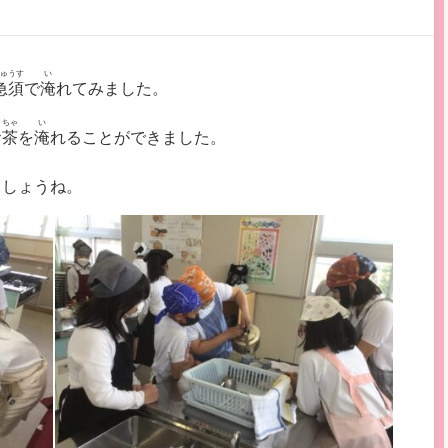
ゅうす
い
急須
で
淹
れてみました。
ちゃ
い
お
茶
を
淹
れることができました。
ましょうね。