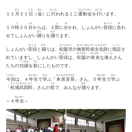
日
ゴ
リ
がつ
にち
きん
おこな
うんどうかい
おこな
１１
月
２１
日
（
金
）に
行
われるミニ
運動会
を
行
います。
ー
じ
ぷん
ぶ
わ
おんど
あ
１０
時
２０
分
からは、２
部
に
分
かれ、しょんがい
音頭
に
合
わ
おど
おど
せてしょんがい
踊
りを
踊
ります。
おんど
おど
まつさかし
むけいみんぞくぶんかざい
してい
しょんがい
音頭
と
踊
りは、
松阪市
の
無形民俗文化財
に
指定
さ
おんど
まつさか
ゆうめい
いじん
れていますし、しょんがい
音頭
は、
松阪
の
有名
な
偉人
さん
こうせき
うた
たちの
功績
を
歌
にしたものです。
こんかい
ねんせい
まな
もとおりのりなが
ねんせい
まな
今回
は、４
年生
で
学
ぶ「
本居宣長
」さん、５
年生
で
学
ぶ
まつうらたけしろう
うた
おど
「
松浦武四郎
」さんの
歌
で、みんなが
踊
ります。
ねんせい
～４
年生
～