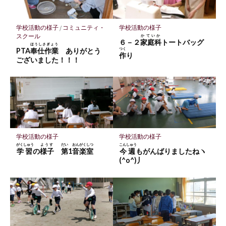
ー
ク
に
学校活動の様子
/
コミュニティ・
学校活動の様子
保
スクール
かていか
６－２
家庭科
トートバッグ
存
ほうしさぎょう
PTA
奉仕作業
ありがとう
つく
作
り
ございました！！！
学校活動の様子
学校活動の様子
がくしゅう
ようす
だい
おんがくしつ
こんしゅう
学習
の
様子
第
1
音楽室
今週
もがんばりましたねヽ
(^o^)丿