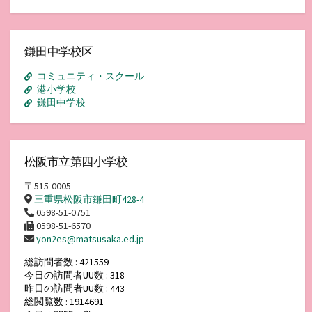
ア
ー
カ
イ
鎌田中学校区
ブ
コミュニティ・スクール
港小学校
鎌田中学校
松阪市立第四小学校
〒515-0005
三重県松阪市鎌田町428-4
0598-51-0751
0598-51-6570
yon2es@matsusaka.ed.jp
総訪問者数 : 421559
今日の訪問者UU数 : 318
昨日の訪問者UU数 : 443
総閲覧数 : 1914691