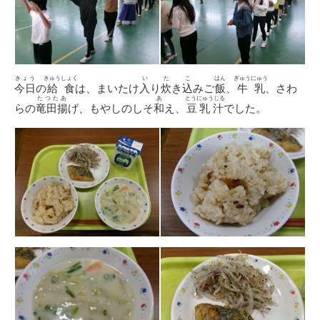
きょう
きゅうしょく
い
た
こ
はん
ぎゅうにゅう
今日
の
給食
は、まいたけ
入
り
炊
き
込
みご
飯
、
牛乳
、さわ
たつたあ
あ
とうにゅうじる
らの
竜田揚
げ、もやしのしそ
和
え、
豆乳汁
でした。