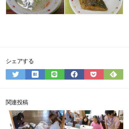
シェアする
は
Feedly
Twitter
LINE
Facebook
Pocket
て
で
で
で
で
に
な
購
シ
シ
シ
保
ブ
読
ェ
ェ
ェ
存
関連投稿
ッ
ア
ア
ア
ク
マ