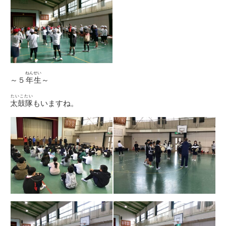
ねんせい
～５
年生
～
たいこたい
太鼓隊
もいますね。