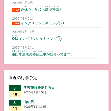
2026年8月6日
なつやす
がっこう
かんきょうせいび
夏休
み！
学校
の
環境整備
！
NEW!
2026年8月5日
イングリッシュキャンプ②
NEW!
2026年7月31日
まつさか
松阪
イングリッシュキャンプ①
2026年7月24日
かまだほどうきょう
しゅうぜんこうじ
はじ
鎌田歩道橋
の
修繕工事
が
始
まってます。
直近の行事予定
学校施設を閉じる日
8
2026年8月10日
10
山の日
8
2026年8月11日
11