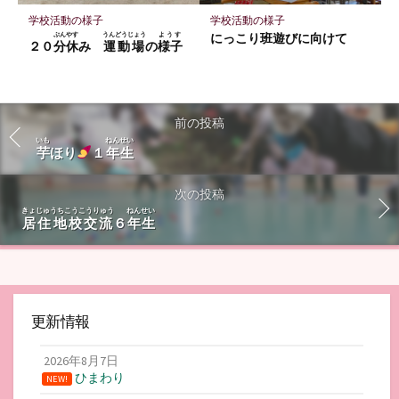
学校活動の様子
学校活動の様子
ぷんやす
うんどうじょう
ようす
にっこり班遊びに向けて
２０
分休
み
運動場
の
様子
前の投稿
いも
ねんせい
芋
ほり
１
年生
次の投稿
きょじゅうちこうこうりゅう
ねんせい
居住地校交流
６
年生
更新情報
2026年8月7日
ひまわり
NEW!