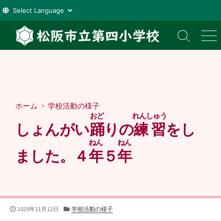
コ
ン
検
メ
索
ニ
テ
切
ュ
ン
り
ー
ツ
替
え
へ
ス
ホーム
>
学校活動の様子
キ
おど
れんしゅう
ッ
しょんがい
踊
りの
練習
をし
プ
ねん
ねん
ました。４
年
５
年
公
カ
2025年11月12日
学校活動の様子
開
テ