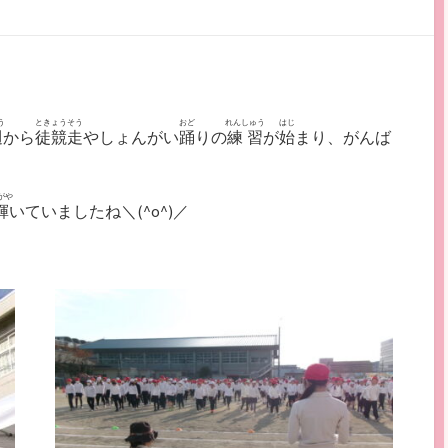
う
ときょうそう
おど
れんしゅう
はじ
週
から
徒競走
やしょんがい
踊
りの
練習
が
始
まり、がんば
がや
輝
いていましたね＼(^o^)／