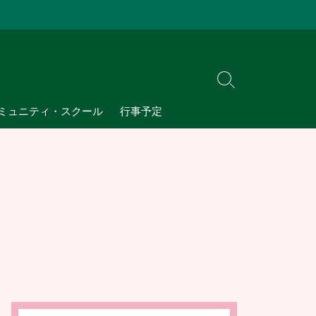
検
索
ミュニティ・スクール
行事予定
切
り
替
え