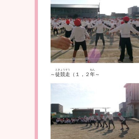
ときょうそう
ねん
～
徒競走
（１，２
年
～