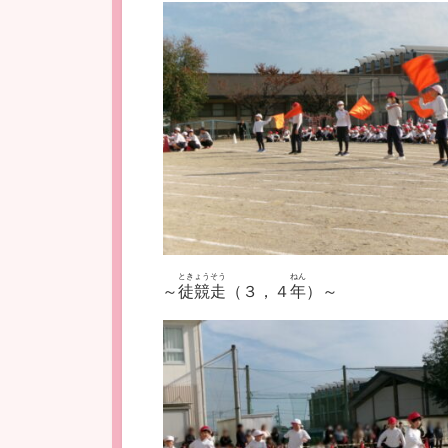
ときょうそう
ねん
～
徒競走
（３，４
年
）～