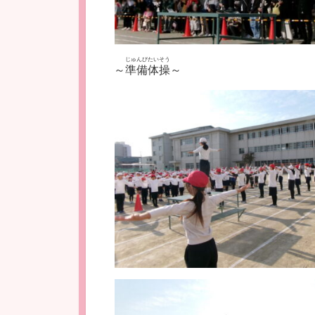
じゅんびたいそう
～
準備体操
～