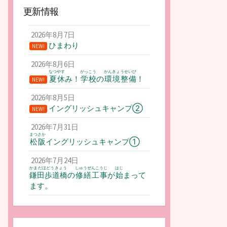
更新情報
2026年8月7日
ひまわり
NEW!
2026年8月6日
なつやす
がっこう
かんきょうせいび
夏休
み！
学校
の
環境整備
！
NEW!
2026年8月5日
イングリッシュキャンプ②
NEW!
2026年7月31日
まつさか
松阪
イングリッシュキャンプ①
2026年7月24日
かまだほどうきょう
しゅうぜんこうじ
はじ
鎌田歩道橋
の
修繕工事
が
始
まって
ます。