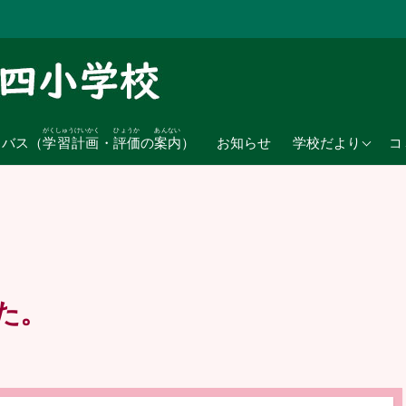
がくしゅうけいかく
ひょうか
あんない
2026年度
ラバス（
学習計画
・
評価
の
案内
）
お知らせ
学校だより
コ
2025年度
2024年度
た。