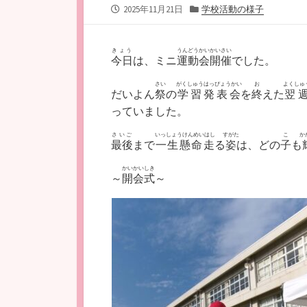
公
カ
2025年11月21日
学校活動の様子
開
テ
日
ゴ
リ
きょう
うんどうかいかいさい
今日
は、ミニ
運動会開催
でした。
ー
さい
がくしゅうはっぴょうかい
お
よくしゅ
だいよん
祭
の
学習発表会
を
終
えた
翌
っていました。
さいご
いっしょうけんめいはし
すがた
こ
か
最後
まで
一生懸命走
る
姿
は、どの
子
も
かいかいしき
～
開会式
～