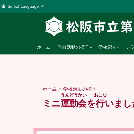
コ
ン
テ
ン
2026年度
学校教育目標
ツ
ホーム
学校活動の様子
学校紹介
シ
へ
2025年度
沿革
ス
2024年度
日課表
キ
ッ
児童数
プ
ホーム
>
学校活動の様子
交通アクセス
うんどうかい
おこな
ミニ
運動会
を
行
いまし