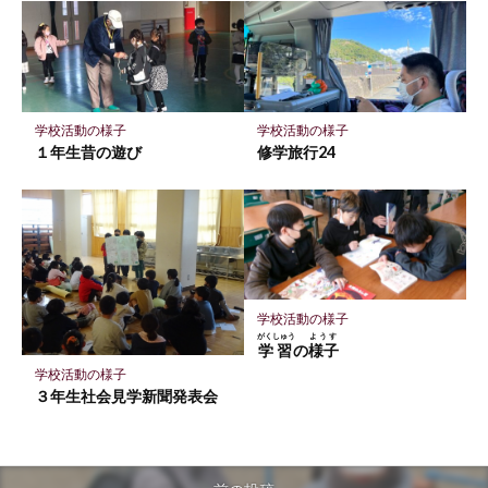
学校活動の様子
学校活動の様子
１年生昔の遊び
修学旅行24
学校活動の様子
がくしゅう
ようす
学習
の
様子
学校活動の様子
３年生社会見学新聞発表会