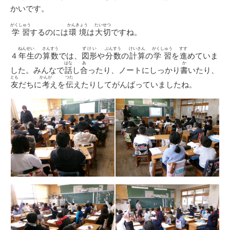
かいです。
がくしゅう
かんきょう
たいせつ
学習
するのには
環境
は
大切
ですね。
ねんせい
さんすう
ずけい
ぶんすう
けいさん
がくしゅう
すす
４
年生
の
算数
では、
図形
や
分数
の
計算
の
学習
を
進
めていま
はな
あ
か
した。みんなで
話
し
合
ったり、ノートにしっかり
書
いたり、
とも
かんが
つた
友
だちに
考
えを
伝
えたりしてがんばっていましたね。