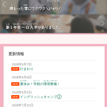
前の投稿
つ
ゆき
積
もった
雪
にワクワク＼(^o^)／
次の投稿
しん
ねんせい
いちにちにゅうがく
新
１
年生
一日入学
がありました。
更新情報
2026年8月7日
ひまわり
NEW!
2026年8月6日
なつやす
がっこう
かんきょうせいび
夏休
み！
学校
の
環境整備
！
NEW!
2026年8月5日
イングリッシュキャンプ②
NEW!
2026年7月31日