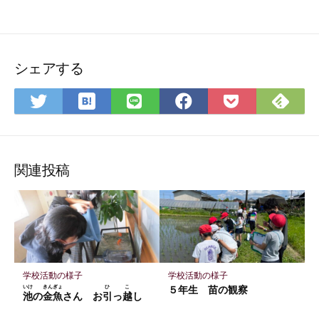
シェアする
は
Feedly
Twitter
LINE
Facebook
Pocket
て
で
で
で
で
に
な
購
シ
シ
シ
保
ブ
読
ェ
ェ
ェ
存
関連投稿
ッ
ア
ア
ア
ク
マ
ー
ク
に
学校活動の様子
学校活動の様子
保
いけ
きんぎょ
ひ
こ
５年生 苗の観察
池
の
金魚
さん お
引
っ
越
し
存