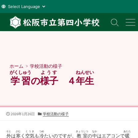
コ
ン
検
メ
索
ニ
テ
切
ュ
ン
り
ー
ツ
替
え
へ
ス
ホーム
>
学校活動の様子
キ
がくしゅう
ようす
ねんせい
ッ
学習
の
様子
４
年生
プ
公
カ
2026年1月26日
学校活動の様子
開
テ
日
ゴ
リ
そと
さむ
くうき
つめ
きょうしつ
なか
あたた
外
は
寒
く
空気
も
冷
たいのですが、
教室
の
中
はエアコンで
暖
ー