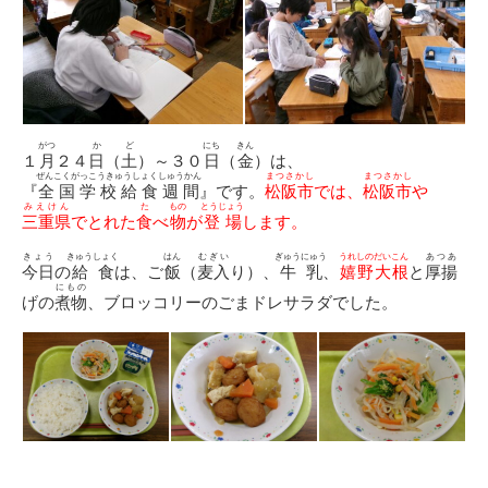
がつ
か
ど
にち
きん
１
月
２４
日
（
土
）～３０
日
（
金
）は、
ぜんこくがっこうきゅうしょくしゅうかん
まつさかし
まつさかし
『
全国学校給食週間
』です。
松阪市
では、
松阪市
や
みえけん
た
もの
とうじょう
三重県
でとれた
食
べ
物
が
登場
します。
きょう
きゅうしょく
はん
むぎい
ぎゅうにゅう
うれしのだいこん
あつあ
今日
の
給食
は、ご
飯
（
麦入
り）、
牛乳
、
嬉野大根
と
厚揚
にもの
げの
煮物
、ブロッコリーのごまドレサラダでした。