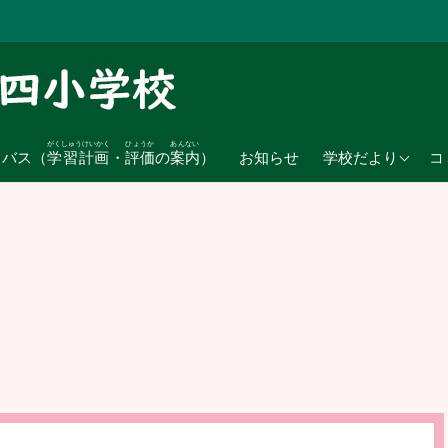
がくしゅうけいかく
ひょうか
あんない
2026年度
ラバス（
学習計画
・
評価
の
案内
）
お知らせ
学校だより
コ
2025年度
2024年度