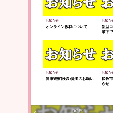
ク
に
保
存
お知らせ
お知ら
オンライン教材について
新型
策下
お知らせ
お知ら
健康観察(検温)提出のお願い
松阪
らせ
前の投稿