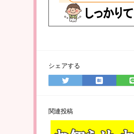
シェアする
は
Twitter
て
で
な
シ
ブ
ェ
ッ
ア
関連投稿
ク
マ
ー