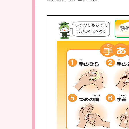
開
テ
日
ゴ
リ
ー