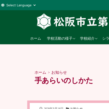
コ
ン
テ
ン
2026年度
学校教育目標
ツ
ホーム
学校活動の様子
学校紹介
シ
へ
2025年度
沿革
ス
2024年度
日課表
キ
ッ
児童数
プ
ホーム
>
お知らせ
交通アクセス
手あらいのしかた
公
カ
2020年5月16日
お知らせ