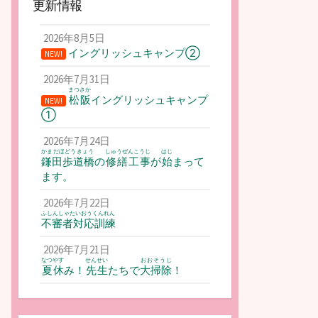
更新情報
2026年8月5日
イングリッシュキャンプ②
NEW!
2026年7月31日
まつさか
松阪
イングリッシュキャンプ
NEW!
①
2026年7月24日
かまだほどうきょう
しゅうぜんこうじ
はじ
鎌田歩道橋
の
修繕工事
が
始
まって
ます。
2026年7月22日
ふしんしゃたいおうくんれん
不審者対応訓練
2026年7月21日
なつやす
せんせい
おおそうじ
夏休
み！
先生
たちで
大掃除
！