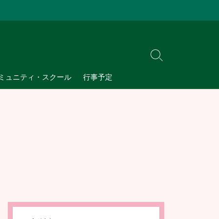
検
索
ミュニティ・スクール
行事予定
切
り
替
え