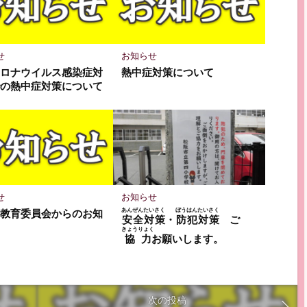
せ
お知らせ
コロナウイルス感染症対
熱中症対策について
での熱中症対策について
せ
お知らせ
あんぜんたいさく
ぼうはんたいさく
市教育委員会からのお知
安全対策
・
防犯対策
ご
きょうりょく
協力
お願いします。
次の投稿