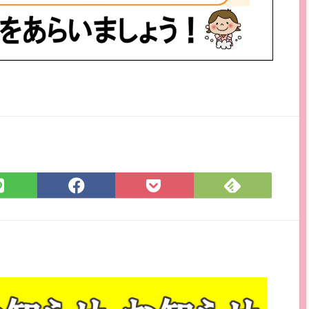
Feedly
LINE
Facebook
Pocket
で
で
で
に
購
シ
シ
保
読
ェ
ェ
存
ア
ア