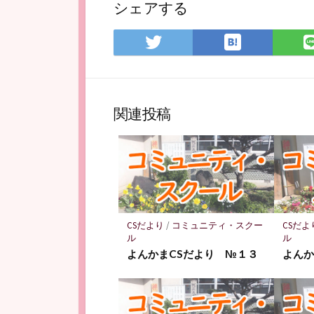
シェアする
は
Twitter
て
で
な
シ
ブ
ェ
関連投稿
ッ
ア
ク
マ
ー
ク
に
保
CSだより
/
コミュニティ・スクー
CSだよ
ル
ル
存
よんかまCSだより №１３
よんか