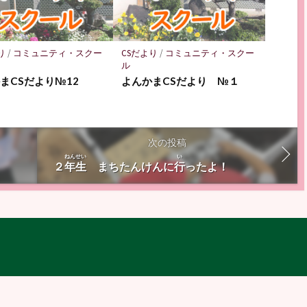
り
/
コミュニティ・スクー
CSだより
/
コミュニティ・スクー
ル
まCSだより№12
よんかまCSだより №１
次の投稿
ねんせい
い
２
年生
まちたんけんに
行
ったよ！