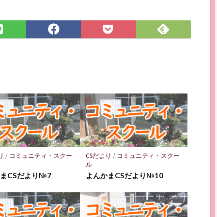
Feedly
LINE
Facebook
Pocket
で
で
で
に
購
シ
シ
保
読
ェ
ェ
存
ア
ア
り
/
コミュニティ・スクー
CSだより
/
コミュニティ・スクー
ル
まCSだより№7
よんかまCSだより№10