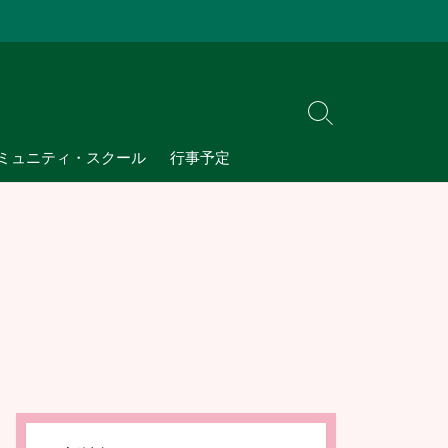
検
索
ミュニティ・スクール
行事予定
切
り
替
え