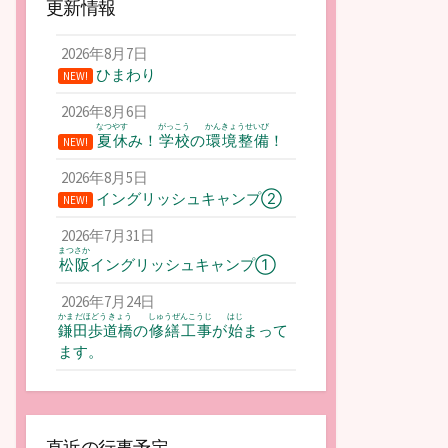
更新情報
2026年8月7日
ひまわり
NEW!
2026年8月6日
なつやす
がっこう
かんきょうせいび
夏休
み！
学校
の
環境整備
！
NEW!
2026年8月5日
イングリッシュキャンプ②
NEW!
2026年7月31日
まつさか
松阪
イングリッシュキャンプ①
2026年7月24日
かまだほどうきょう
しゅうぜんこうじ
はじ
鎌田歩道橋
の
修繕工事
が
始
まって
ます。
直近の行事予定