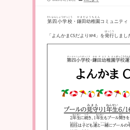
開
テ
日
ゴ
リ
だいよんしょうがっこう
かまだようちえん
第四小学校
・
鎌田幼稚園
コミュニティ
ー
はっこう
「よんかまCSだより№4」を
発行
しまし