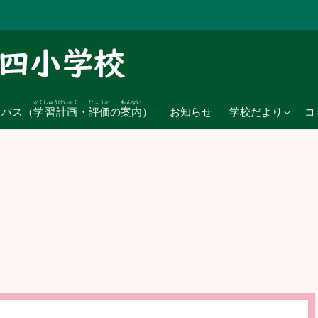
がくしゅうけいかく
ひょうか
あんない
2026年度
ラバス（
学習計画
・
評価
の
案内
）
お知らせ
学校だより
コ
2025年度
2024年度