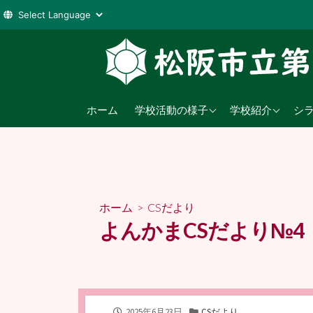
コ
ン
テ
ン
2026年度
学校教育目標
ツ
ホーム
学校活動の様子
学校紹介
シ
へ
2025年度
沿革
ス
2024年度
日課表
キ
ッ
児童数
プ
ホーム
>
CSだより
交通アクセス
よんかまCSだより№4
公
カ
2025年6月23日
CSだより