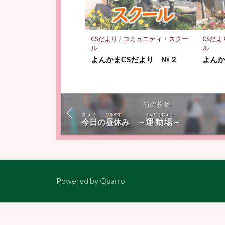
CSだより
/
コミュニティ・スクー
CSだよ
ル
ル
よんかまCSだより №２
よんか
前の投稿
きょう
ひるやす
うんどうじょう
今日
の
昼休
み ～
運動場
～
Powered by
Quarro