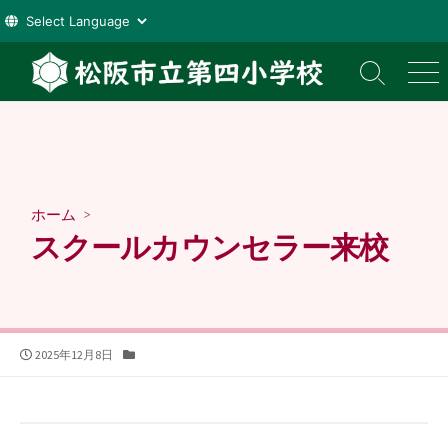
コ
ン
検
メ
索
ニ
テ
切
ュ
ン
り
ー
ツ
替
え
へ
ス
ホーム
>
キ
スクールカウンセラー来校
ッ
プ
公
カ
2025年12月8日
開
テ
日
ゴ
リ
ー