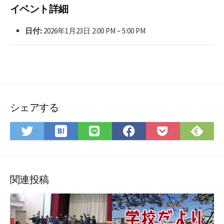
イベント詳細
日付:
2026年1月23日 2:00 PM
–
5:00 PM
シェアする
は
Fee
Twitter
LINE
Facebook
Pocket
て
で
で
で
で
に
な
購
シ
シ
シ
保
ブ
読
ェ
ェ
ェ
存
ッ
ア
ア
ア
関連投稿
ク
マ
ー