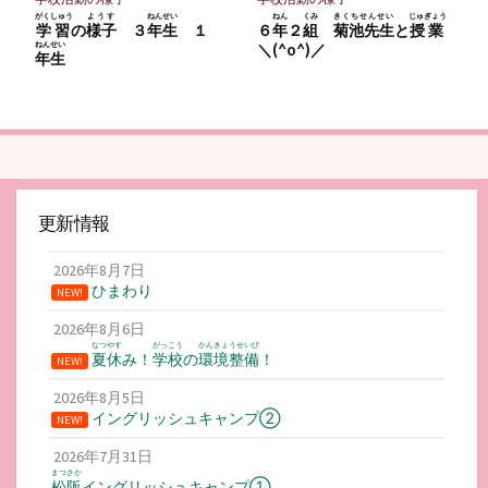
がくしゅう
ようす
ねんせい
ねん
くみ
きくちせんせい
じゅぎょう
学習
の
様子
３
年生
１
６
年
２
組
菊池先生
と
授業
ねんせい
＼(^o^)／
年生
更新情報
2026年8月7日
ひまわり
NEW!
2026年8月6日
なつやす
がっこう
かんきょうせいび
夏休
み！
学校
の
環境整備
！
NEW!
2026年8月5日
イングリッシュキャンプ②
NEW!
2026年7月31日
まつさか
松阪
イングリッシュキャンプ①