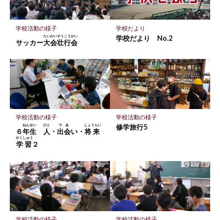
ク
に
保
学校だより
学校活動の様子
存
学校だより No.2
たいかいそうこうかい
サッカー
大会壮行会
学校活動の様子
学校活動の様子
ねんせい
ひと
であ
しょうらい
修学旅行5
６
年生
人
・
出会
い・
将来
がくしゅう
学習
２
学校活動の様子
学校活動の様子