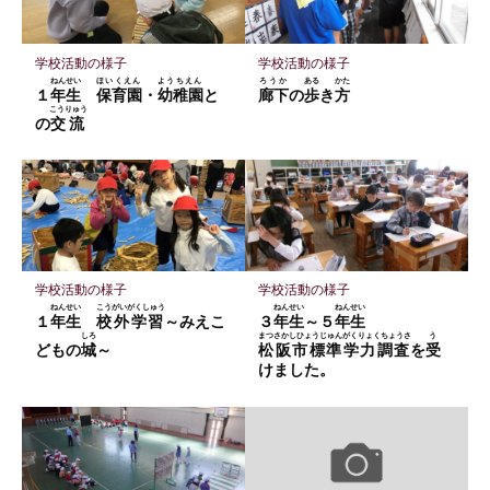
ク
に
保
学校活動の様子
学校活動の様子
存
ねんせい
ほいくえん
ようちえん
ろうか
ある
かた
１
年生
保育園
・
幼稚園
と
廊下
の
歩
き
方
こうりゅう
の
交流
学校活動の様子
学校活動の様子
ねんせい
こうがいがくしゅう
ねんせい
ねんせい
１
年生
校外学習
～みえこ
３
年生
～５
年生
しろ
まつさかしひょうじゅんがくりょくちょうさ
う
どもの
城
～
松阪市標準学力調査
を
受
けました。