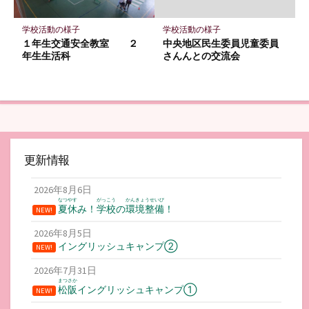
学校活動の様子
学校活動の様子
１年生交通安全教室 ２
中央地区民生委員児童委員
年生生活科
さんんとの交流会
更新情報
2026年8月6日
なつやす
がっこう
かんきょうせいび
夏休
み！
学校
の
環境整備
！
NEW!
2026年8月5日
イングリッシュキャンプ②
NEW!
2026年7月31日
まつさか
松阪
イングリッシュキャンプ①
NEW!