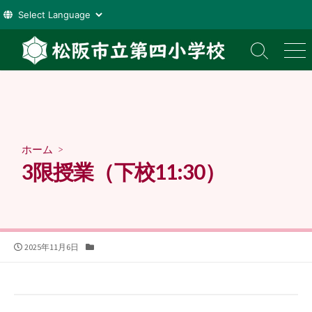
コ
ン
検
メ
索
ニ
テ
切
ュ
ン
り
ー
ツ
替
え
へ
ス
ホーム
>
キ
3限授業（下校11:30）
ッ
プ
公
カ
2025年11月6日
開
テ
日
ゴ
リ
ー