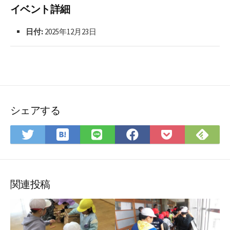
イベント詳細
日付:
2025年12月23日
シェアする
は
Fee
Twitter
LINE
Facebook
Pocket
て
で
で
で
で
に
な
購
シ
シ
シ
保
ブ
読
ェ
ェ
ェ
存
ッ
ア
ア
ア
関連投稿
ク
マ
ー