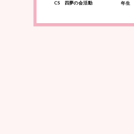
CS
四夢
の
会活動
年生