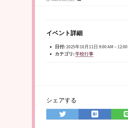
開
テ
日
ゴ
リ
ー
イベント詳細
日付:
2025年10月11日 9:00 AM
–
12:0
カテゴリ:
学校行事
シェアする
は
Twitter
て
で
な
シ