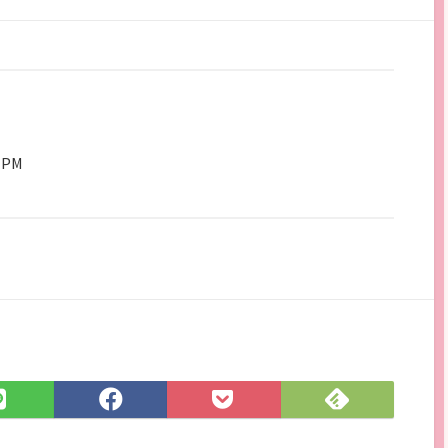
0 PM
Feedly
LINE
Facebook
Pocket
で
で
で
に
購
シ
シ
保