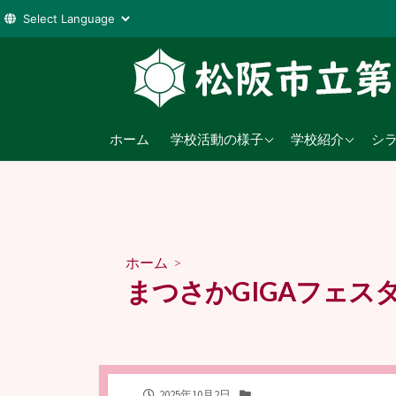
コ
ン
テ
ン
2026年度
学校教育目標
ツ
ホーム
学校活動の様子
学校紹介
シ
へ
2025年度
沿革
ス
2024年度
日課表
キ
ッ
児童数
プ
ホーム
>
交通アクセス
まつさかGIGAフェス
公
カ
2025年10月2日