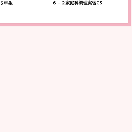
６－２
家庭科調理実習
CS
5
年生