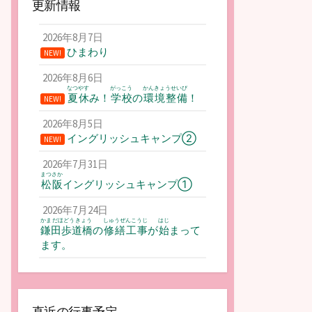
更新情報
2026年8月7日
ひまわり
NEW!
2026年8月6日
なつやす
がっこう
かんきょうせいび
夏休
み！
学校
の
環境整備
！
NEW!
2026年8月5日
イングリッシュキャンプ②
NEW!
2026年7月31日
まつさか
松阪
イングリッシュキャンプ①
2026年7月24日
かまだほどうきょう
しゅうぜんこうじ
はじ
鎌田歩道橋
の
修繕工事
が
始
まって
ます。
直近の行事予定