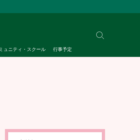
検
索
ミュニティ・スクール
行事予定
切
り
替
え