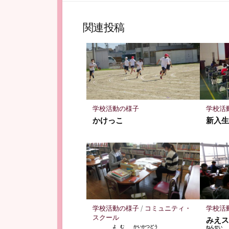
ブ
ェ
ッ
ア
関連投稿
ク
マ
ー
ク
に
保
存
学校活動の様子
学校活
かけっこ
新入
学校活動の様子
/
コミュニティ・
学校活
スクール
みえス
よむ
かいかつどう
ねんせい