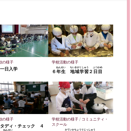
読
ェ
ェ
存
ア
ア
動の様子
学校活動の様子
ねんせい
ちいきがくしゅう
ふつかめ
生一日入学
６
年生
地域学習
２
日目
動の様子
学校活動の様子
/
コミュニティ・
スクール
タディ・チェック 4
かていかちょうりじっしゅう
ねんせい