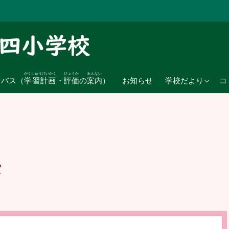
がくしゅうけいかく
ひょうか
あんない
2026年度
ラバス（
学習計画
・
評価
の
案内
）
お知らせ
学校だより
コ
2025年度
2024年度
タ