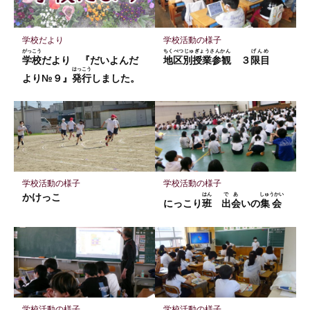
ク
に
保
学校だより
学校活動の様子
存
がっこう
ちくべつじゅぎょうさんかん
げんめ
学校
だより 『だいよんだ
地区別授業参観
３
限目
はっこう
より№９』
発行
しました。
学校活動の様子
学校活動の様子
かけっこ
はん
であ
しゅうかい
にっこり
班
出会
いの
集会
学校活動の様子
学校活動の様子