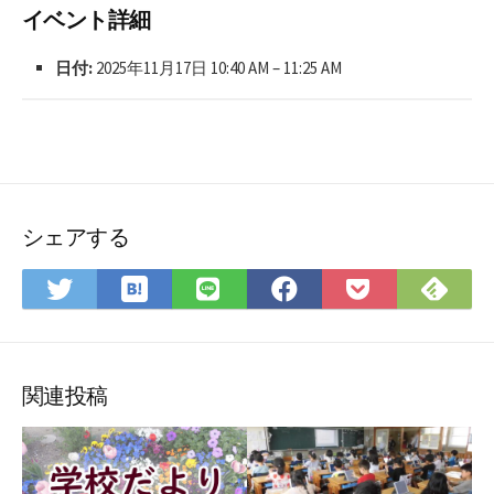
イベント詳細
日付:
2025年11月17日 10:40 AM
–
11:25 AM
シェアする
は
Fee
Twitter
LINE
Facebook
Pocket
て
で
で
で
で
に
な
購
シ
シ
シ
保
ブ
読
ェ
ェ
ェ
存
ッ
ア
ア
ア
関連投稿
ク
マ
ー