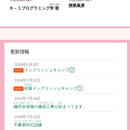
がくしゅう
授業風景
６－１プログラミング
学習
更新情報
2026年8月5日
イングリッシュキャンプ②
NEW!
2026年7月31日
まつさか
松阪
イングリッシュキャンプ①
NEW!
2026年7月24日
かまだほどうきょう
しゅうぜんこうじ
はじ
鎌田歩道橋
の
修繕工事
が
始
まってます。
2026年7月22日
ふしんしゃたいおうくんれん
不審者対応訓練