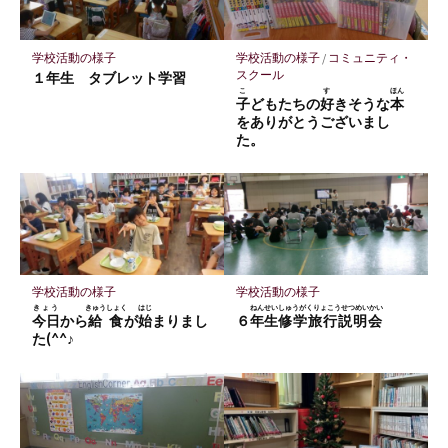
ク
に
保
学校活動の様子
学校活動の様子
/
コミュニティ・
存
スクール
１年生 タブレット学習
こ
す
ほん
子
どもたちの
好
きそうな
本
をありがとうございまし
た。
学校活動の様子
学校活動の様子
きょう
きゅうしょく
はじ
ねんせい
しゅうがくりょこうせつめいかい
今日
から
給食
が
始
まりまし
６
年生
修学旅行説明会
た(^^♪