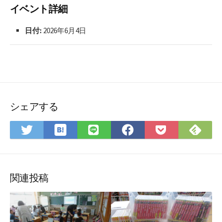
イベント詳細
日付:
2026年6月4日
シェアする
は
Fee
Twitter
LINE
Facebook
Pocket
て
で
で
で
で
に
な
購
シ
シ
シ
保
ブ
読
ェ
ェ
ェ
存
ッ
ア
ア
ア
関連投稿
ク
マ
ー