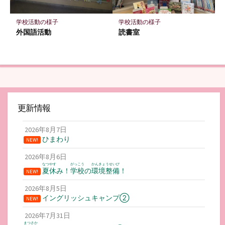
学校活動の様子
学校活動の様子
外国語活動
読書室
更新情報
2026年8月7日
ひまわり
NEW!
2026年8月6日
なつやす
がっこう
かんきょうせいび
夏休
み！
学校
の
環境整備
！
NEW!
2026年8月5日
イングリッシュキャンプ②
NEW!
2026年7月31日
まつさか