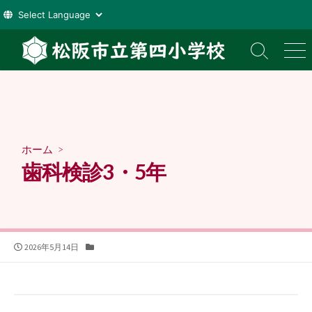
コ
ン
検
メ
索
ニ
テ
切
ュ
ン
り
ー
ツ
替
え
へ
ス
ホーム
>
キ
歯科検診3・5年
ッ
プ
公
カ
2026年5月14日
開
テ
日
ゴ
リ
ー